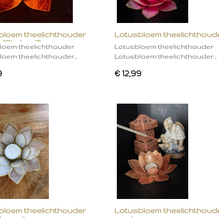
bloem theelichthouder
Lotusbloem theelichthoud
 (Chakra 2)
rose
loem theelichthouder
Lotusbloem theelichthouder
loem theelichthouder…
Lotusbloem theelichthouder…
9
€ 12,99
bloem theelichthouder
Lotusbloem theelichthoud
ken wit
mocha