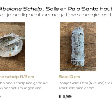
Abalone Schelp
,
Salie
en
Palo Santo Hou
at je nodig hebt om negatieve energie los t
e schelp 14/17 cm
Salie 10 cm
balone schelp kan gebruikt
Bosje Salie 10cm (A keuze). Sal
 voor het smudgen van…
spirituele manier om…
0
€ 6,99