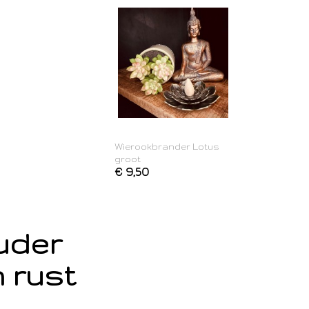
Wierookbrander Lotus
groot
€ 9,50
ouder
 rust