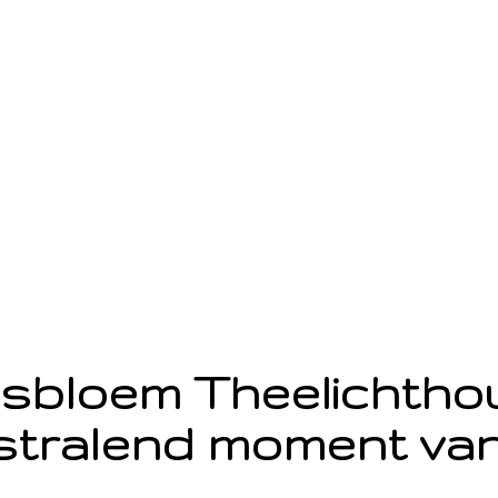
sbloem Theelichth
stralend moment van