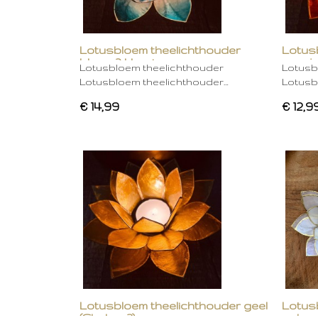
Lotusbloem theelichthouder
Lotus
blauw 2 kleurig
oranje
Lotusbloem theelichthouder
Lotusb
Lotusbloem theelichthouder…
Lotusb
€ 14,99
€ 12,9
Lotusbloem theelichthouder geel
Lotus
(Chakra 3)
gebro