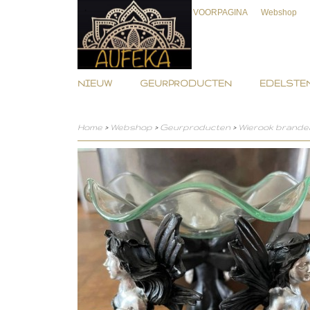
VOORPAGINA
Webshop
NIEUW
GEURPRODUCTEN
EDELSTEN
Home
>
Webshop
>
Geurproducten
>
Wierook brande