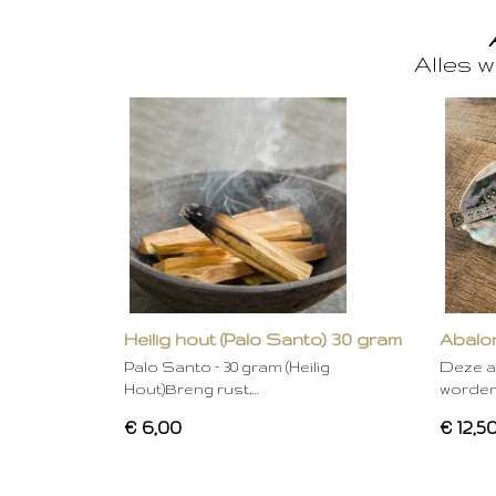
Alles w
Heilig hout (Palo Santo) 30 gram
Abalon
Palo Santo – 30 gram (Heilig
Deze a
Hout)Breng rust,…
worden
€ 6,00
€ 12,5