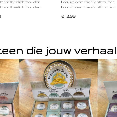
loem theelichthouder
Lotusbloem theelichthouder
loem theelichthouder…
Lotusbloem theelichthouder…
9
€ 12,99
een die jouw verhaal