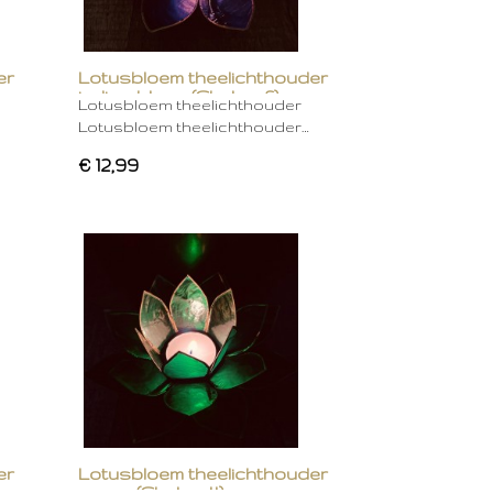
er
Lotusbloem theelichthouder
indigo blauw (Chakra 6)
Lotusbloem theelichthouder
Lotusbloem theelichthouder…
€ 12,99
er
Lotusbloem theelichthouder
groen (Chakra 4)