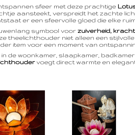
ntspannen sfeer met deze prachtige
Lotu
htje aansteekt, verspreidt het zachte licht
taat er een sfeervolle gloed die elke ruim
euwenlang symbool voor
zuiverheid, krach
e theelichthouder niet alleen een stijlvoll
der item voor een moment van ontspanning
t in de woonkamer, slaapkamer, badkamer 
ichthouder
voegt direct warmte en eleganti