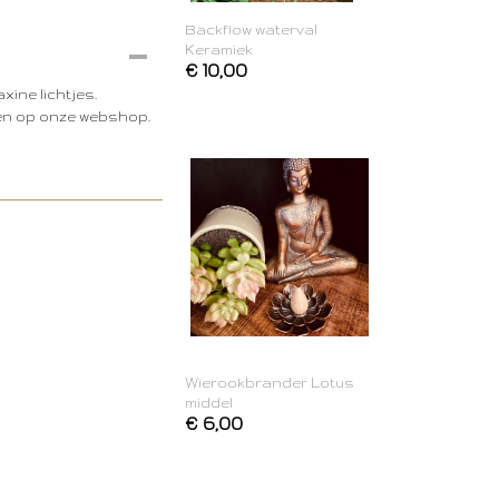
Backflow waterval
Keramiek
€ 10,00
ine lichtjes.
llen op onze webshop.
Wierookbrander Lotus
middel
€ 6,00