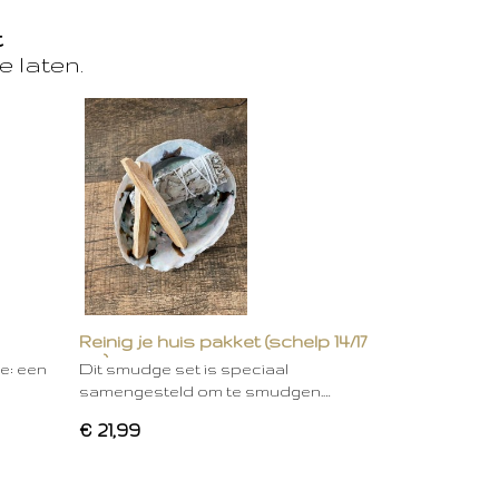
t
e laten.
Reinig je huis pakket (schelp 14/17
cm)
ie: een
Dit smudge set is speciaal
samengesteld om te smudgen.…
€ 21,99