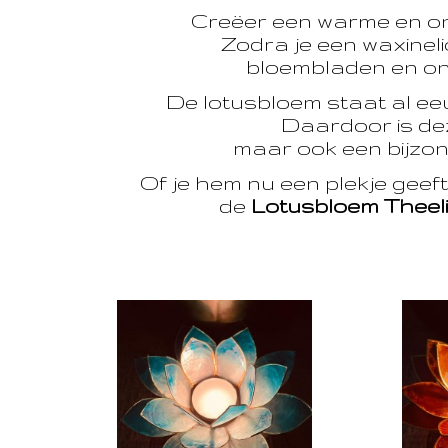
Creëer een warme en o
Zodra je een waxinelic
bloembladen en onts
De lotusbloem staat al e
Daardoor is dez
maar ook een bijzon
Of je hem nu een plekje geef
de
Lotusbloem Theel