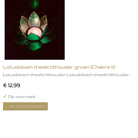
Lotusbloem theelichthouder groen (Chakra 4)
Lotusbloem theelichthouder Lotusbloem theelichthouder…
€ 12,99
✓
Op voorraad
IN WINKELWAGEN