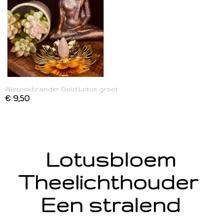
Wierookbrander Gold Lotus groot
€ 9,50
Lotusbloem
Theelichthouder
Een stralend