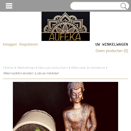
UW WINKELWAGEN
Inloggen
Registreren
Geen producten
(0)
Home
>
Webshop
>
Geurproducten
>
Wierook branders
>
Wierookbrander Lotus middel