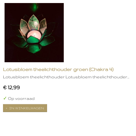
Lotusbloem theelichthouder groen (Chakra 4)
Lotusbloem theelichthouder Lotusbloem theelichthouder…
€ 12,99
✓
Op voorraad
IN WINKELWAGEN