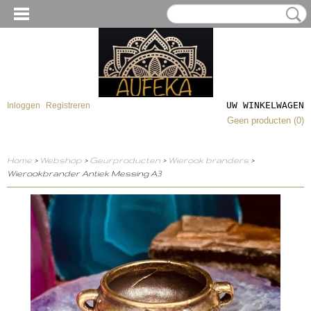
UW WINKELWAGEN
Inloggen
Registreren
Geen producten
(0)
Home
>
Webshop
>
Geurproducten
>
Wierook branders
>
Wierookbrander Antiek Messing A3