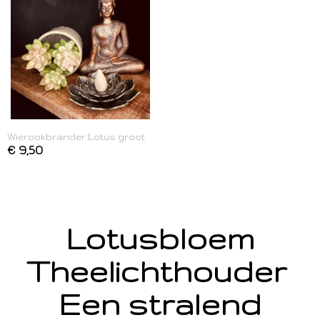
Wierookbrander Lotus groot
€ 9,50
Lotusbloem
Theelichthouder
Een stralend