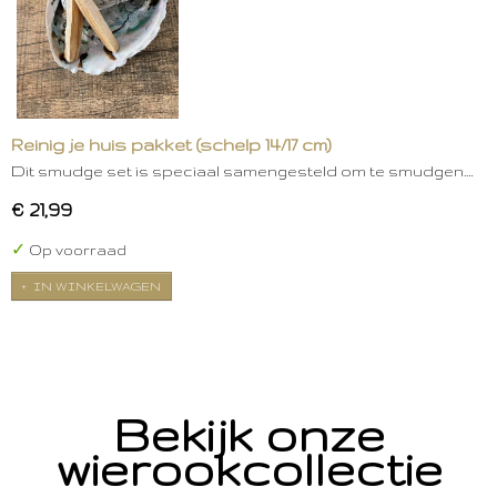
Reinig je huis pakket (schelp 14/17 cm)
Dit smudge set is speciaal samengesteld om te smudgen.…
€ 21,99
✓
Op voorraad
IN WINKELWAGEN
Bekijk onze
wierookcollectie