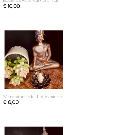
Backflow waterval Keramiek
€ 10,00
Wierookbrander Lotus middel
€ 6,00