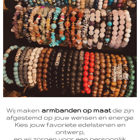
Wij maken
armbanden op maat
die zijn
afgestemd op jouw wensen en energie.
Kies jouw favoriete edelstenen en
ontwerp,
en wij zorgen voor een persoonlijk