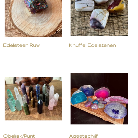
Edelsteen Ruw
Knuffel Edelstenen
Obelisk/Punt
Agaatschijf