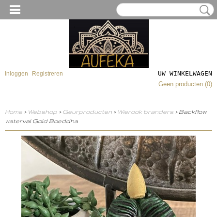
UW WINKELWAGEN
Inloggen
Registreren
Geen producten
(0)
Home
>
Webshop
>
Geurproducten
>
Wierook branders
> Backflow
waterval Gold Boeddha