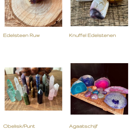
Edelsteen Ruw
Knuffel Edelstenen
Obelisk/Punt
Agaatschijf