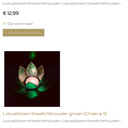
Lotusbloem theelichthouder Lotusbloem theelichthouder…
€ 12,99
✓
Op voorraad
IN WINKELWAGEN
Lotusbloem theelichthouder groen (Chakra 4)
Lotusbloem theelichthouder Lotusbloem theelichthouder…