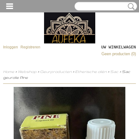
UW WINKELWAGEN
Inloggen
Registreren
Geen producten
(0)
Home
>
Webshop
>
Geurproducten
>
Etherische oliën
>
Sac
> Sac
geurolie Pine