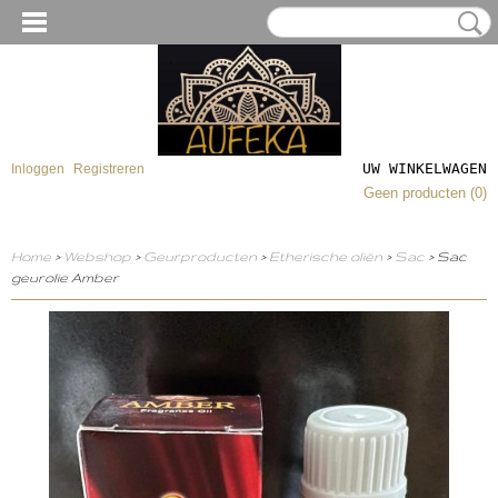
UW WINKELWAGEN
Inloggen
Registreren
Geen producten
(0)
Home
>
Webshop
>
Geurproducten
>
Etherische oliën
>
Sac
> Sac
geurolie Amber