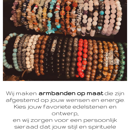
Wij maken
armbanden op maat
die zijn
afgestemd op jouw wensen en energie.
Kies jouw favoriete edelstenen en
ontwerp,
en wij zorgen voor een persoonlijk
sieraad dat jouw stijl en spirituele