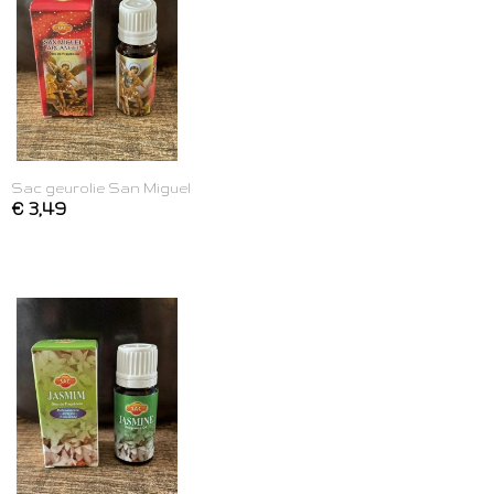
Sac geurolie San Miguel
€ 3,49