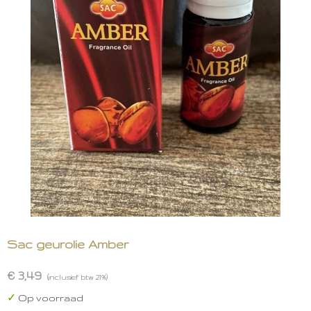
Sac geurolie Amber
€ 3,49
(inclusief btw 21%)
✓
Op voorraad