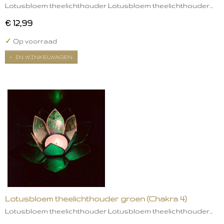
Lotusbloem theelichthouder Lotusbloem theelichthouder…
€ 12,99
✓
Op voorraad
IN WINKELWAGEN
Lotusbloem theelichthouder groen (Chakra 4)
Lotusbloem theelichthouder Lotusbloem theelichthouder…