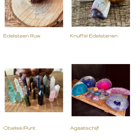
Edelsteen Ruw
Knuffel Edelstenen
Obelisk/Punt
Agaatschijf