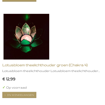
Lotusbloem theelichthouder groen (Chakra 4)
Lotusbloem theelichthouder Lotusbloem theelichthouder…
€ 12,99
✓
Op voorraad
IN WINKELWAGEN