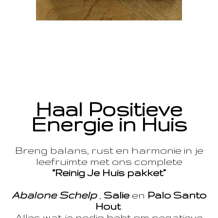
Haal Positieve
Energie in Huis
Breng balans, rust en harmonie in je
leefruimte met ons complete
“Reinig Je Huis pakket”
Abalone Schelp
,
Salie
en
Palo Santo
Hout
Alles wat je nodig hebt om negatieve