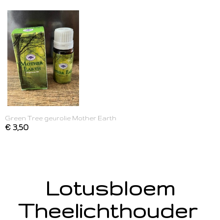
Green Tree geurolie Mother Earth
€ 3,50
Lotusbloem
Theelichthouder