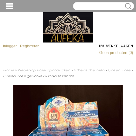
UW WINKELWAGEN
Inloggen
Registreren
Geen producten
(0)
Home
>
Webshop
>
Geurproducten
>
Etherische oliën
>
Green Tree
>
Green Tree geurolie Buddhist tantra