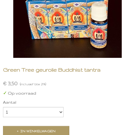
Green Tree geurolie Buddhist tantra
€ 3,50
(inclusief btw 21%)
✓
Op voorraad
Aantal
IN WINKELWAGEN