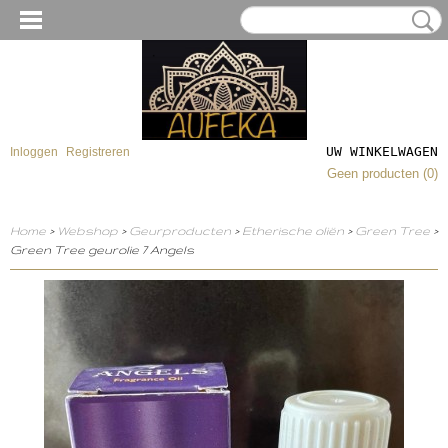
UW WINKELWAGEN
Inloggen
Registreren
Geen producten
(0)
Home
>
Webshop
>
Geurproducten
>
Etherische oliën
>
Green Tree
>
Green Tree geurolie 7 Angels