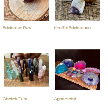
Edelsteen Ruw
Knuffel Edelstenen
Obelisk/Punt
Agaatschijf