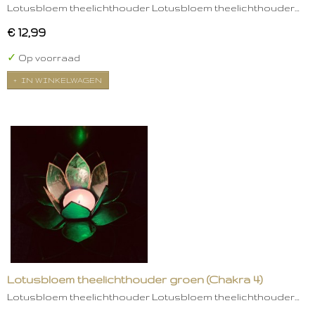
Lotusbloem theelichthouder Lotusbloem theelichthouder…
€ 12,99
✓
Op voorraad
IN WINKELWAGEN
Lotusbloem theelichthouder groen (Chakra 4)
Lotusbloem theelichthouder Lotusbloem theelichthouder…