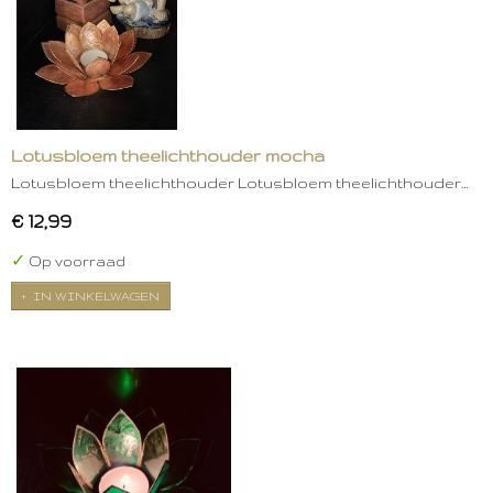
Lotusbloem theelichthouder mocha
Lotusbloem theelichthouder Lotusbloem theelichthouder…
€ 12,99
✓
Op voorraad
IN WINKELWAGEN