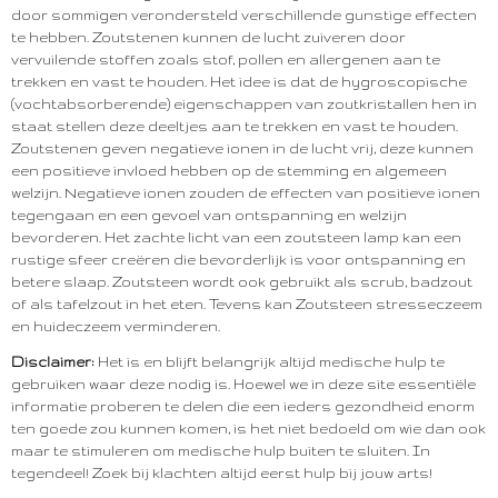
door sommigen verondersteld verschillende gunstige effecten
te hebben. Zoutstenen kunnen de lucht zuiveren door
vervuilende stoffen zoals stof, pollen en allergenen aan te
trekken en vast te houden. Het idee is dat de hygroscopische
(vochtabsorberende) eigenschappen van zoutkristallen hen in
staat stellen deze deeltjes aan te trekken en vast te houden.
Zoutstenen geven negatieve ionen in de lucht vrij, deze kunnen
een positieve invloed hebben op de stemming en algemeen
welzijn. Negatieve ionen zouden de effecten van positieve ionen
tegengaan en een gevoel van ontspanning en welzijn
bevorderen. Het zachte licht van een zoutsteen lamp kan een
rustige sfeer creëren die bevorderlijk is voor ontspanning en
betere slaap. Zoutsteen wordt ook gebruikt als scrub, badzout
of als tafelzout in het eten. Tevens kan Zoutsteen stresseczeem
en huideczeem verminderen.
Disclaimer:
Het is en blijft belangrijk altijd medische hulp te
gebruiken waar deze nodig is. Hoewel we in deze site essentiële
informatie proberen te delen die een ieders gezondheid enorm
ten goede zou kunnen komen, is het niet bedoeld om wie dan ook
maar te stimuleren om medische hulp buiten te sluiten. In
tegendeel! Zoek bij klachten altijd eerst hulp bij jouw arts!