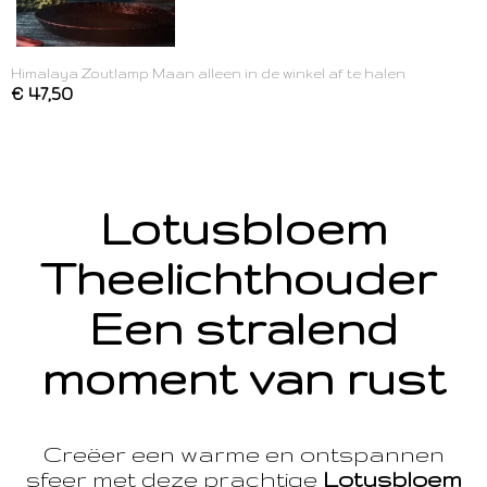
Himalaya Zoutlamp Maan alleen in de winkel af te halen
€ 47,50
Lotusbloem
Theelichthouder
Een stralend
moment van rust
Creëer een warme en ontspannen
sfeer met deze prachtige
Lotusbloem