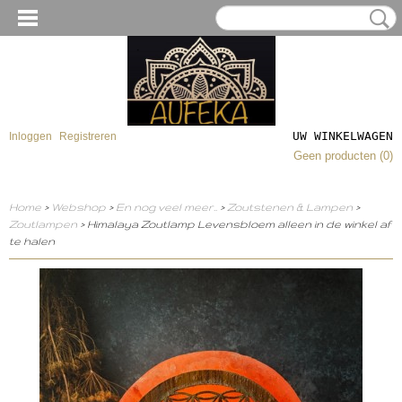
UW WINKELWAGEN
Inloggen
Registreren
Geen producten
(0)
Home
>
Webshop
>
En nog veel meer..
>
Zoutstenen & Lampen
>
Zoutlampen
> Himalaya Zoutlamp Levensbloem alleen in de winkel af
te halen