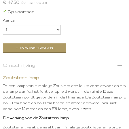
€ 47,50
(inclusief btw 21%)
✓
Op voorraad
Aantal
IN WINKELWAGEN
Omschrijving
Zoutsteen lamp
Is een lamp van Himalaya Zout, met een leuke vorm ervoor en als
de lamp aan is, het licht verspreid wordt in de ruimte. Deze
Zoutsteen wordt gevonden in de Himalaya. De Zoutsteen lamp is
ca. 20 cm hoog en ca. 18 cm breed en wordt geleverd inclusief
kabel van 1,2 meter en een E14 lampje van 15 watt.
De werking van de Zoutsteen lamp
Zoutstenen, vaak gemaakt van Himalaya zoutkristallen, worden