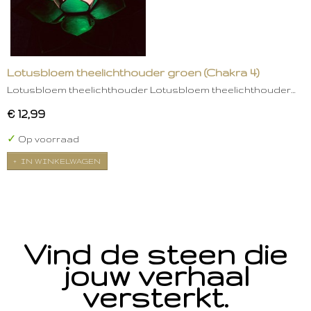
Lotusbloem theelichthouder groen (Chakra 4)
Lotusbloem theelichthouder Lotusbloem theelichthouder…
€ 12,99
✓
Op voorraad
IN WINKELWAGEN
Vind de steen die
jouw verhaal
versterkt.