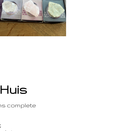
 Huis
ons complete
t