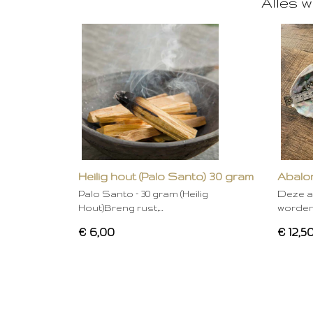
Alles w
Heilig hout (Palo Santo) 30 gram
Abalon
Palo Santo – 30 gram (Heilig
Deze a
Hout)Breng rust,…
worden
€ 6,00
€ 12,5