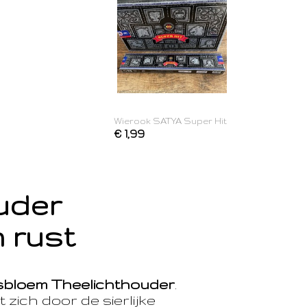
Wierook SATYA Super Hit
€ 1,99
ouder
 rust
sbloem Theelichthouder
.
 zich door de sierlijke