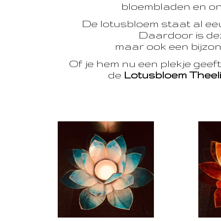
bloembladen en onts
De lotusbloem staat al e
Daardoor is dez
maar ook een bijzon
Of je hem nu een plekje geef
de
Lotusbloem Theel