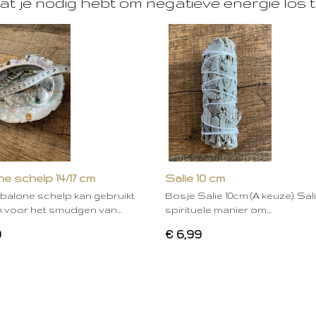
at je nodig hebt om negatieve energie los t
e schelp 14/17 cm
Salie 10 cm
balone schelp kan gebruikt
Bosje Salie 10cm (A keuze). Sal
 voor het smudgen van…
spirituele manier om…
0
€ 6,99