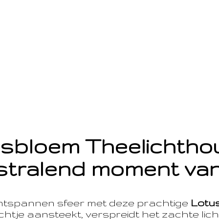
sbloem Theelichth
stralend moment van
ntspannen sfeer met deze prachtige
Lotu
htje aansteekt, verspreidt het zachte licht