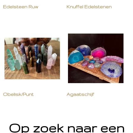
Edelsteen Ruw
Knuffel Edelstenen
Obelisk/Punt
Agaatschijf
Op zoek naar een