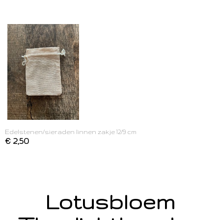
Edelstenen/sieraden linnen zakje 12/9 cm
€ 2,50
Lotusbloem