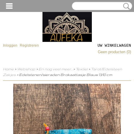
UW WINKELWAGEN
Inloggen
Registreren
Geen producten
(0)
Home
>
Webshop
>
En nog veel meer..
>
Textiel
>
Tarot/Edelsteen
Zakjes
> Edelstenen/sieraden Brokaattasje Blauw 13/10 cm