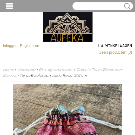
UW WINKELWAGEN
Inloggen
Registreren
Geen producten
(0)
Home
>
Webshop
>
En nog veel meer..
>
Textiel
>
Tarot/Edelsteen
Zakjes
> Tarot/Edelsteen zakje Rose 13/18 cm