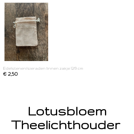
Edelstenen/sieraden linnen zakje 12/9 cm
€ 2,50
Lotusbloem
Theelichthouder