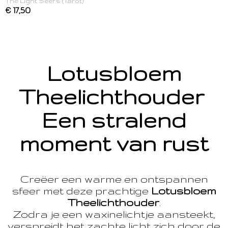
The Light Seer's (Tarot)
€ 17,50
Lotusbloem
Theelichthouder
Een stralend
moment van rust
Creëer een warme en ontspannen
sfeer met deze prachtige
Lotusbloem
Theelichthouder
.
Zodra je een waxinelichtje aansteekt,
verspreidt het zachte licht zich door de