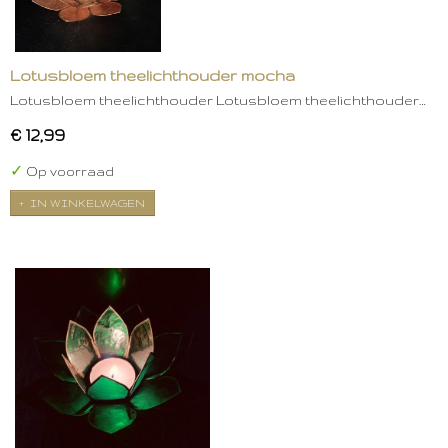
Lotusbloem theelichthouder mocha
Lotusbloem theelichthouder Lotusbloem theelichthouder…
€ 12,99
✓
Op voorraad
IN WINKELWAGEN