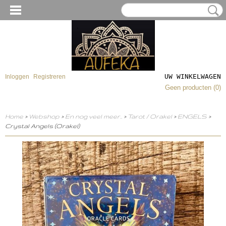
UW WINKELWAGEN
Inloggen
Registreren
Geen producten
(0)
Home
>
Webshop
>
En nog veel meer..
>
Tarot / Orakel
>
ENGELS
>
Crystal Angels (Orakel)