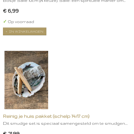
Bosje Salie 10cm (A keuze). Salie: een spirituele manier om…
€ 6,99
✓
Op voorraad
IN WINKELWAGEN
Reinig je huis pakket (schelp 14/17 cm)
Dit smudge set is speciaal samengesteld om te smudgen.…
€ 21,99