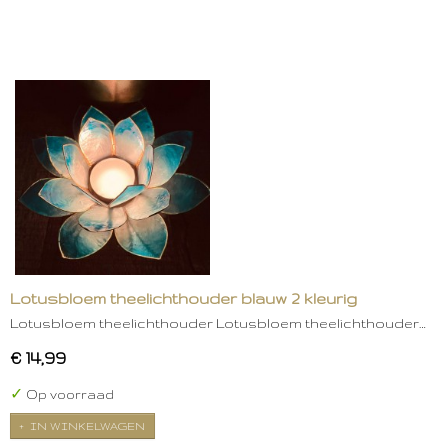
Lotusbloem theelichthouder blauw 2 kleurig
Lotusbloem theelichthouder Lotusbloem theelichthouder…
€ 14,99
✓
Op voorraad
IN WINKELWAGEN