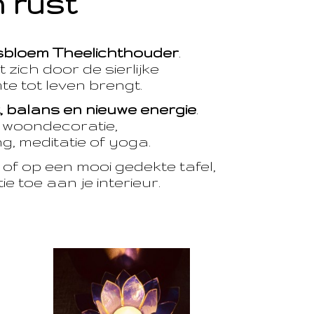
 rust
sbloem Theelichthouder
.
 zich door de sierlijke
te tot leven brengt.
t, balans en nieuwe energie
.
e woondecoratie,
, meditatie of yoga.
of op een mooi gedekte tafel,
e toe aan je interieur.