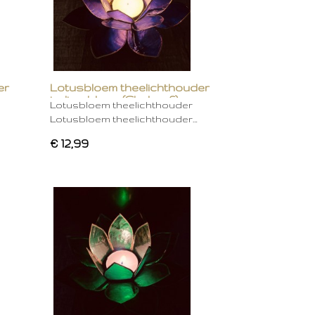
er
Lotusbloem theelichthouder
indigo blauw (Chakra 6)
Lotusbloem theelichthouder
Lotusbloem theelichthouder…
€ 12,99