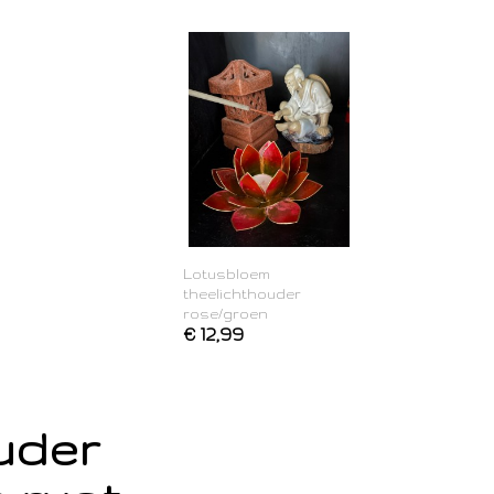
Lotusbloem
theelichthouder
rose/groen
€ 12,99
ouder