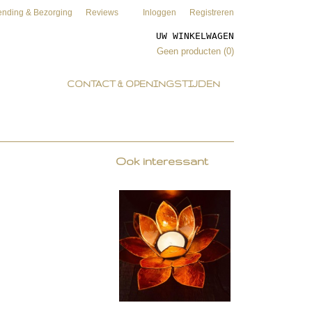
ending & Bezorging
Reviews
Inloggen
Registreren
UW WINKELWAGEN
Geen producten
(0)
CONTACT & OPENINGSTIJDEN
Ook interessant