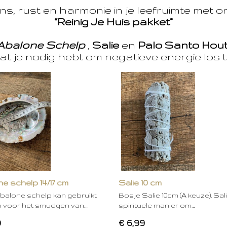
s, rust en harmonie in je leefruimte met 
“Reinig Je Huis pakket”
Abalone Schelp
,
Salie
en
Palo Santo Hou
at je nodig hebt om negatieve energie los t
e schelp 14/17 cm
Salie 10 cm
balone schelp kan gebruikt
Bosje Salie 10cm (A keuze). Sal
 voor het smudgen van…
spirituele manier om…
0
€ 6,99