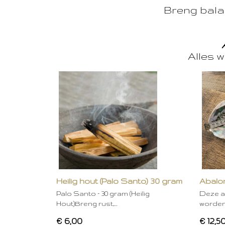
Breng balan
Alles w
Heilig hout (Palo Santo) 30 gram
Abalon
Palo Santo – 30 gram (Heilig
Deze a
Hout)Breng rust,…
worden
€ 6,00
€ 12,5