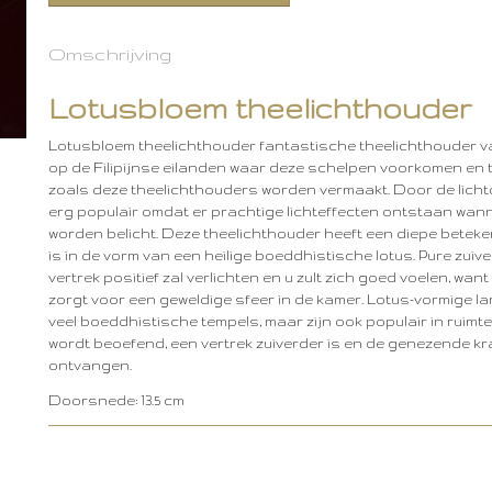
Omschrijving
Lotusbloem theelichthouder
Lotusbloem theelichthouder fantastische theelichthouder v
op de Filipijnse eilanden waar deze schelpen voorkomen en 
zoals deze theelichthouders worden vermaakt. Door de licht
erg populair omdat er prachtige lichteffecten ontstaan ​​wa
worden belicht. Deze theelichthouder heeft een diepe betek
is in de vorm van een heilige boeddhistische lotus. Pure zuive
vertrek positief zal verlichten en u zult zich goed voelen, want
zorgt voor een geweldige sfeer in de kamer. Lotus-vormige lam
veel boeddhistische tempels, maar zijn ook populair in ruim
wordt beoefend, een vertrek zuiverder is en de genezende k
ontvangen.
Doorsnede: 13.5 cm