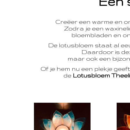
Een 
Creëer een warme en o
Zodra je een waxinelic
bloembladen en onts
De lotusbloem staat al e
Daardoor is dez
maar ook een bijzon
Of je hem nu een plekje geef
de
Lotusbloem Theel