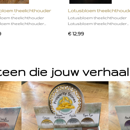
bloem theelichthouder
Lotusbloem theelichthoud
ken wit
mocha
loem theelichthouder
Lotusbloem theelichthouder
loem theelichthouder…
Lotusbloem theelichthouder…
9
€ 12,99
een die jouw verhaal