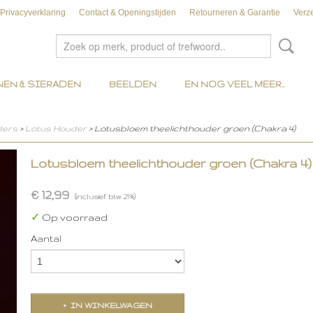
Privacyverklaring
Contact & Openingstijden
Retourneren & Garantie
Verz
EN & SIERADEN
BEELDEN
EN NOG VEEL MEER..
ders
>
Lotus Houder
> Lotusbloem theelichthouder groen (Chakra 4)
Lotusbloem theelichthouder groen (Chakra 4)
€ 12,99
(inclusief btw 21%)
✓
Op voorraad
Aantal
IN WINKELWAGEN