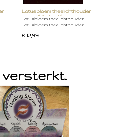
er
Lotusbloem theelichthouder
groen (Chakra 4)
Lotusbloem theelichthouder
Lotusbloem theelichthouder…
€ 12,99
 versterkt.