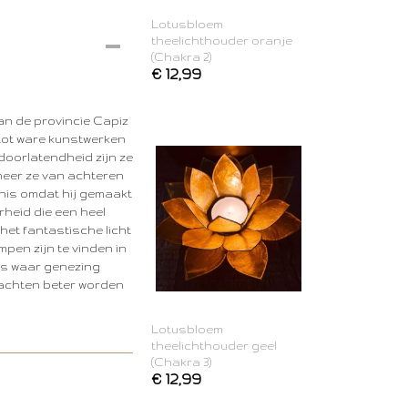
Lotusbloem
theelichthouder oranje
(Chakra 2)
€ 12,99
an de provincie Capiz
tot ware kunstwerken
doorlatendheid zijn ze
nneer ze van achteren
enis omdat hij gemaakt
rheid die een heel
 het fantastische licht
pen zijn te vinden in
tes waar genezing
rachten beter worden
Lotusbloem
theelichthouder geel
(Chakra 3)
€ 12,99