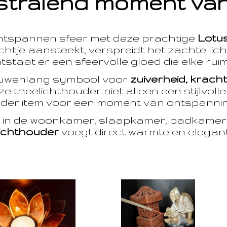
stralend moment van
ntspannen sfeer met deze prachtige
Lotu
htje aansteekt, verspreidt het zachte licht
taat er een sfeervolle gloed die elke ruim
euwenlang symbool voor
zuiverheid, krach
e theelichthouder niet alleen een stijlvoll
der item voor een moment van ontspanning
t in de woonkamer, slaapkamer, badkamer 
ichthouder
voegt direct warmte en eleganti