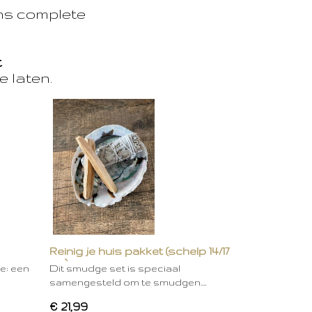
ons complete
t
e laten.
Reinig je huis pakket (schelp 14/17
cm)
ie: een
Dit smudge set is speciaal
samengesteld om te smudgen.…
€ 21,99