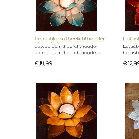
Lotusbloem theelichthouder
Lotus
blauw 2 kleurig
oranje
Lotusbloem theelichthouder
Lotusb
Lotusbloem theelichthouder…
Lotusb
€ 14,99
€ 12,9