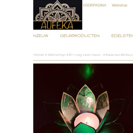
VOORPAGINA
Webshop
NIEUW
GEURPRODUCTEN
EDELSTEN
Home
>
Webshop
>
En nog veel meer..
>
Kaarsen&Hou