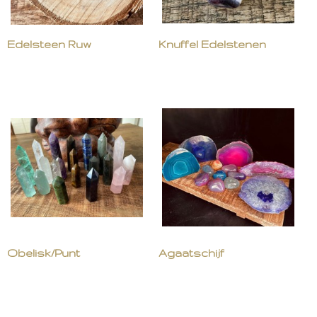
Edelsteen Ruw
Knuffel Edelstenen
Obelisk/Punt
Agaatschijf