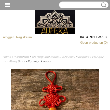
UW WINKELWAGEN
Inloggen
Registreren
Geen producten
(0)
Home
>
Webshop
>
En nog veel meer..
>
Sleutel / Hangers
>
Hanger
met Feng Shui
> Eeuwige Knoop