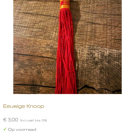
Eeuwige Knoop
€ 3,00
(inclusief btw 21%)
✓
Op voorraad