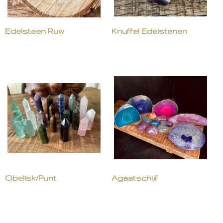
Edelsteen Ruw
Knuffel Edelstenen
Obelisk/Punt
Agaatschijf