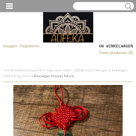
UW WINKELWAGEN
Inloggen
Registreren
Geen producten
(0)
Home
>
Webshop
>
En nog veel meer..
>
Sleutel / Hangers
>
Hanger
met Feng Shui
> Eeuwige Knoop Munt