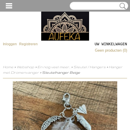
UW WINKELWAGEN
Inloggen
Registreren
Geen producten
(0)
Home
>
Webshop
>
En nog veel meer..
>
Sleutel / Hangers
>
Hanger
met Dromenvanger
> Sleutelhanger Beige