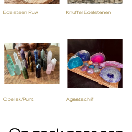
Edelsteen Ruw
Knuffel Edelstenen
Obelisk/Punt
Agaatschijf