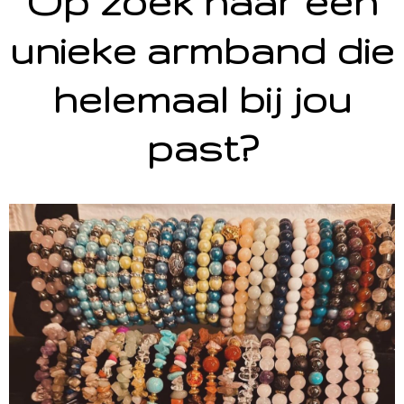
Op zoek naar een
unieke armband die
helemaal bij jou
past?