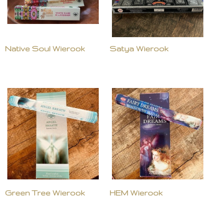
Native Soul Wierook
Satya Wierook
Green Tree Wierook
HEM Wierook