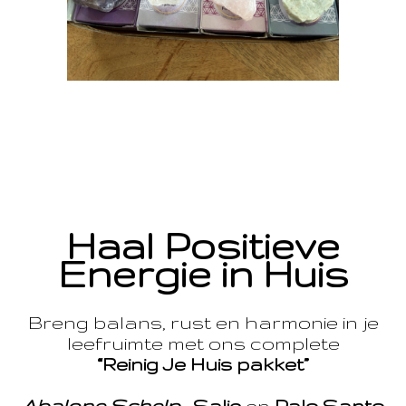
Haal Positieve
Energie in Huis
Breng balans, rust en harmonie in je
leefruimte met ons complete
“Reinig Je Huis pakket”
Abalone Schelp
,
Salie
en
Palo Santo