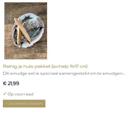
Reinig je huis pakket (schelp 14/17 cm)
Dit smudge set is speciaal samengesteld om te smudgen.…
€ 21,99
✓
Op voorraad
IN WINKELWAGEN