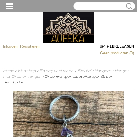
UW WINKELWAGEN
Inloggen
Registreren
Geen producten
(0)
Home
>
Webshop
>
En nog veel meer..
>
Sleutel / Hangers
>
Hanger
met Dromenvanger
> Droomvanger sleutelhanger Green
Aventurine