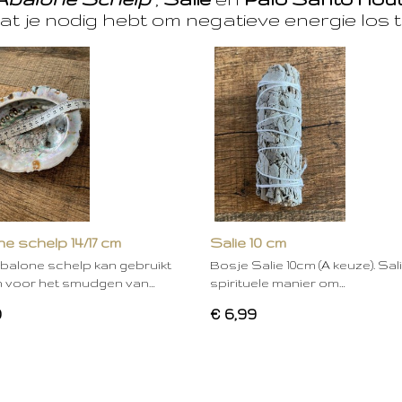
at je nodig hebt om negatieve energie los t
e schelp 14/17 cm
Salie 10 cm
balone schelp kan gebruikt
Bosje Salie 10cm (A keuze). Sal
 voor het smudgen van…
spirituele manier om…
0
€ 6,99