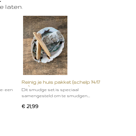
e laten.
Reinig je huis pakket (schelp 14/17
cm)
ie: een
Dit smudge set is speciaal
samengesteld om te smudgen.…
€ 21,99