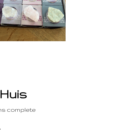
 Huis
ons complete
t