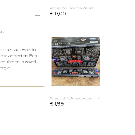
Agua de Florida 270 ml
€ 17,00
r.
hakra staat weer in
sieke aspecten. Een
esulteren in zowel
ergie.
Wierook SATYA Super Hit
€ 1,99