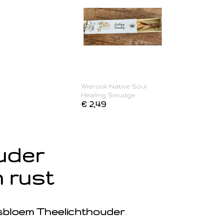
Wierook Native Soul
Healing Smudge
€ 2,49
ouder
 rust
sbloem Theelichthouder
.