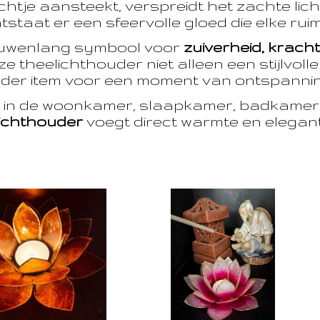
htje aansteekt, verspreidt het zachte licht
taat er een sfeervolle gloed die elke ruim
euwenlang symbool voor
zuiverheid, krach
e theelichthouder niet alleen een stijlvoll
der item voor een moment van ontspanning
t in de woonkamer, slaapkamer, badkamer 
ichthouder
voegt direct warmte en eleganti