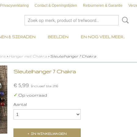
Privacyverklaring
Contact & Openingstijden
Retourneren & Garantie
Verz
EN & SIERADEN
BEELDEN
EN NOG VEEL MEER..
ers
>
Hanger met Chakra
> Sleutelhanger 7 Chakra
Sleutelhanger 7 Chakra
€ 5,99
(inclusief btw 21%)
✓
Op voorraad
Aantal
IN WINKELWAGEN