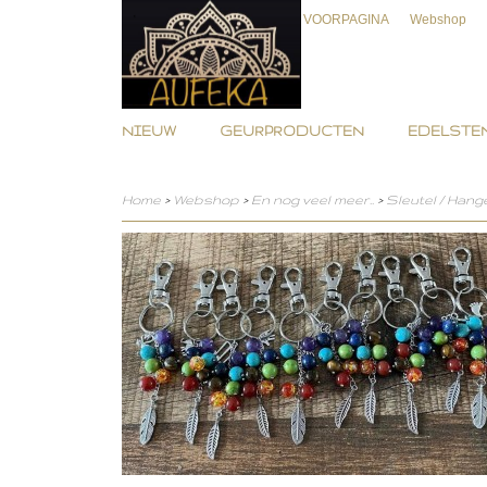
VOORPAGINA
Webshop
NIEUW
GEURPRODUCTEN
EDELSTEN
Home
>
Webshop
>
En nog veel meer..
>
Sleutel / Hang