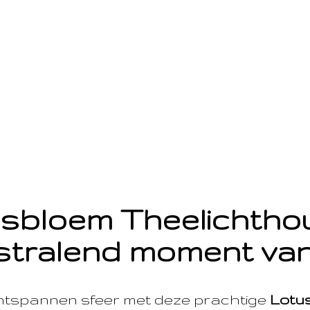
sbloem Theelichth
stralend moment van
ntspannen sfeer met deze prachtige
Lotu