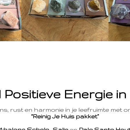
 Positieve Energie in
s, rust en harmonie in je leefruimte met 
“Reinig Je Huis pakket”
Abalone Schelp
,
Salie
en
Palo Santo Hou