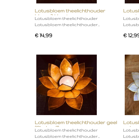
Lotusbloem theelichthouder
Lotus
blauw 2 kleurig
oranje
Lotusbloem theelichthouder
Lotusb
Lotusbloem theelichthouder…
Lotusb
€ 14,99
€ 12,9
Lotusbloem theelichthouder geel
Lotus
(Chakra 3)
gebro
Lotusbloem theelichthouder
Lotusb
Lotusbloem theelichthouder…
Lotusb