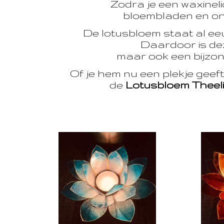
Zodra je een waxinelic
bloembladen en onts
De lotusbloem staat al e
Daardoor is dez
maar ook een bijzon
Of je hem nu een plekje geef
de
Lotusbloem Theel