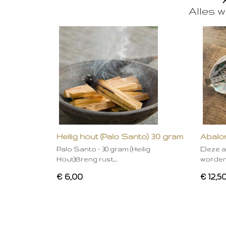
Alles w
Heilig hout (Palo Santo) 30 gram
Abalon
Palo Santo – 30 gram (Heilig
Deze a
Hout)Breng rust,…
worden
€ 6,00
€ 12,5