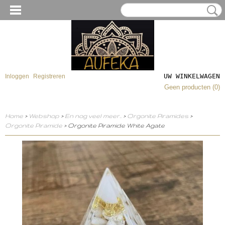
UW WINKELWAGEN
Inloggen
Registreren
Geen producten
(0)
Home
>
Webshop
>
En nog veel meer..
>
Orgonite Piramides
>
Orgonite Piramide
> Orgonite Piramide White Agate