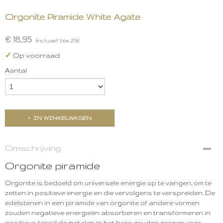
Orgonite Piramide White Agate
€ 18,95
(inclusief btw 21%)
✓
Op voorraad
Aantal
IN WINKELWAGEN
Omschrijving
Orgonite piramide
Orgonite is bedoeld om universele energie op te vangen, om te
zetten in positieve energie en die vervolgens te verspreiden. De
edelstenen in een piramide van orgonite of andere vormen
zouden negatieve energieën absorberen en transformeren in
positieve, terwijl de metalen in het hars zouden zorgen voor