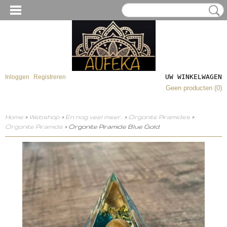
UW WINKELWAGEN
Inloggen
Registreren
Geen producten
(0)
Home
>
Webshop
>
En nog veel meer..
>
Orgonite Piramides
>
Orgonite Piramide
> Orgonite Piramide Blue Gold