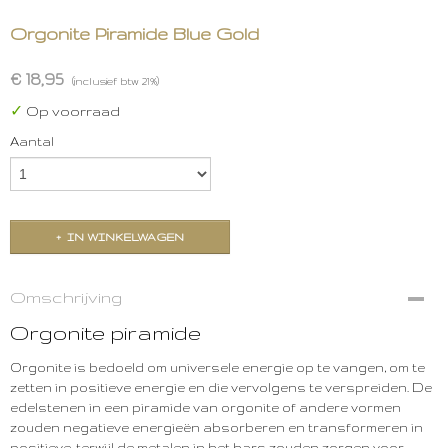
Orgonite Piramide Blue Gold
€ 18,95
(inclusief btw 21%)
✓
Op voorraad
Aantal
IN WINKELWAGEN
Omschrijving
Orgonite piramide
Orgonite is bedoeld om universele energie op te vangen, om te
zetten in positieve energie en die vervolgens te verspreiden. De
edelstenen in een piramide van orgonite of andere vormen
zouden negatieve energieën absorberen en transformeren in
positieve, terwijl de metalen in het hars zouden zorgen voor