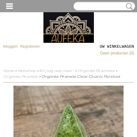
UW WINKELWAGEN
Inloggen
Registreren
Geen producten
(0)
Home
>
Webshop
>
En nog veel meer..
>
Orgonite Piramides
>
Orgonite Piramide
> Orgonite Piramide Clear Quartz Peridoot