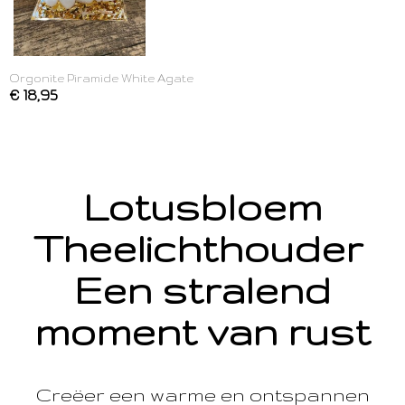
Orgonite Piramide White Agate
€ 18,95
Lotusbloem
Theelichthouder
Een stralend
moment van rust
Creëer een warme en ontspannen