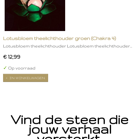
Lotusbloem theelichthouder groen (Chakra 4)
Lotusbloem theelichthouder Lotusbloem theelichthouder…
€ 12,99
✓
Op voorraad
IN WINKELWAGEN
Vind de steen die
jouw verhaal
versterkt.