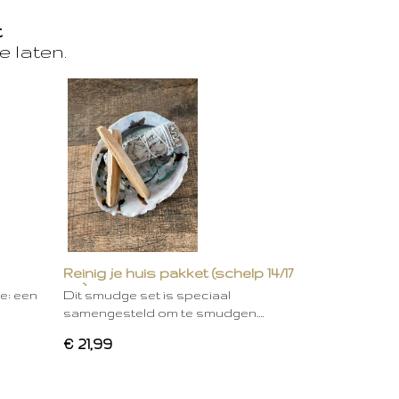
t
e laten.
Reinig je huis pakket (schelp 14/17
cm)
ie: een
Dit smudge set is speciaal
samengesteld om te smudgen.…
€ 21,99