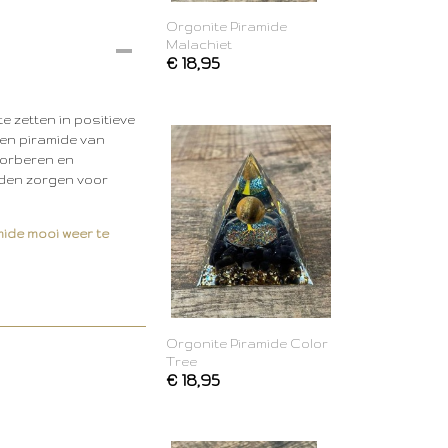
Orgonite Piramide
Malachiet
€ 18,95
e zetten in positieve
een piramide van
sorberen en
ouden zorgen voor
mide mooi weer te
Orgonite Piramide Color
Tree
€ 18,95