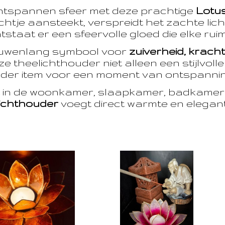
ntspannen sfeer met deze prachtige
Lotu
htje aansteekt, verspreidt het zachte licht
taat er een sfeervolle gloed die elke ruim
euwenlang symbool voor
zuiverheid, krach
e theelichthouder niet alleen een stijlvoll
der item voor een moment van ontspanning
t in de woonkamer, slaapkamer, badkamer 
ichthouder
voegt direct warmte en eleganti