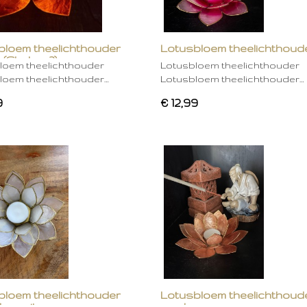
bloem theelichthouder
Lotusbloem theelichthoud
 (Chakra 2)
rose
loem theelichthouder
Lotusbloem theelichthouder
loem theelichthouder…
Lotusbloem theelichthouder…
9
€ 12,99
bloem theelichthouder
Lotusbloem theelichthoud
ken wit
mocha