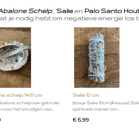
Abalone Schelp
,
Salie
en
Palo Santo Hou
at je nodig hebt om negatieve energie los t
e schelp 14/17 cm
Salie 10 cm
balone schelp kan gebruikt
Bosje Salie 10cm (A keuze). Sal
 voor het smudgen van…
spirituele manier om…
0
€ 6,99