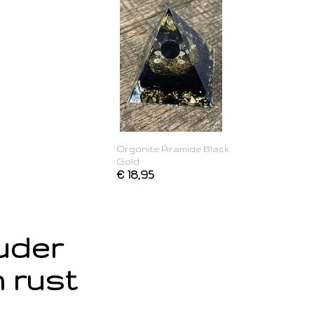
Orgonite Piramide Black
Gold
€ 18,95
ouder
 rust