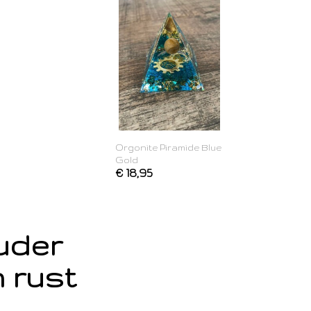
Orgonite Piramide Blue
Gold
€ 18,95
ouder
 rust