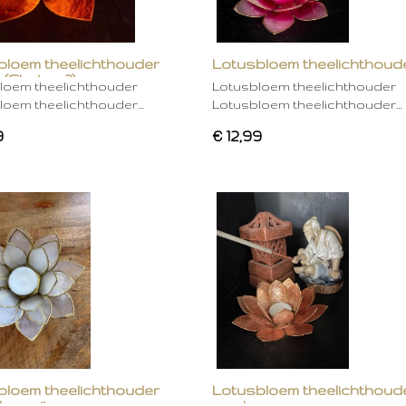
bloem theelichthouder
Lotusbloem theelichthoud
 (Chakra 2)
rose
loem theelichthouder
Lotusbloem theelichthouder
loem theelichthouder…
Lotusbloem theelichthouder…
9
€ 12,99
bloem theelichthouder
Lotusbloem theelichthoud
ken wit
mocha