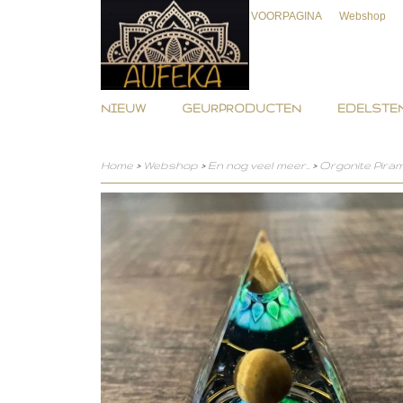
VOORPAGINA
Webshop
NIEUW
GEURPRODUCTEN
EDELSTEN
Home
>
Webshop
>
En nog veel meer..
>
Orgonite Pira