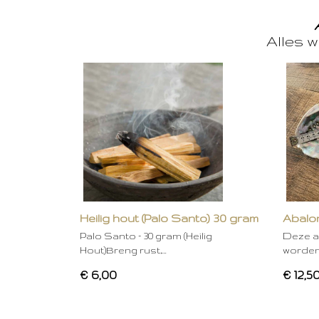
Alles w
Heilig hout (Palo Santo) 30 gram
Abalon
Palo Santo – 30 gram (Heilig
Deze a
Hout)Breng rust,…
worden
€ 6,00
€ 12,5