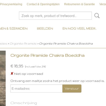
Privacyverklaring
Contact & Openingstijden
Retourneren & Garantie
Verz
EN & SIERADEN
BEELDEN
EN NOG VEEL MEER..
mides
>
Orgonite Piramide
> Orgonite Piramide Chakra Boeddha
Orgonite Piramide Chakra Boeddha
€ 18,95
(inclusief btw 21%)
✘
Niet op voorraad
Ontvang een mailtje zodra het product weer op voorraad is.
Verstuur
Omschrijving