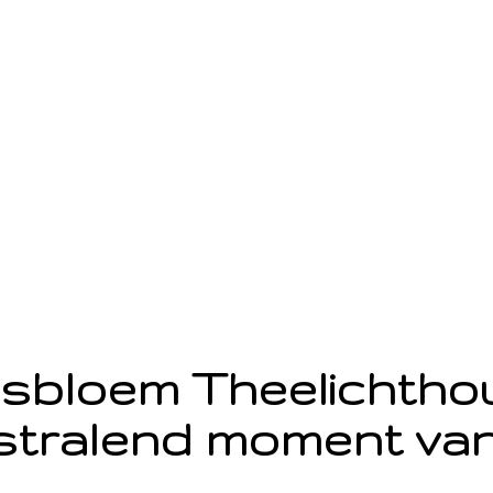
sbloem Theelichth
stralend moment van