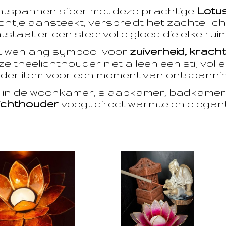
ntspannen sfeer met deze prachtige
Lotu
htje aansteekt, verspreidt het zachte licht
taat er een sfeervolle gloed die elke ruim
euwenlang symbool voor
zuiverheid, krach
e theelichthouder niet alleen een stijlvoll
der item voor een moment van ontspanning
t in de woonkamer, slaapkamer, badkamer 
ichthouder
voegt direct warmte en eleganti