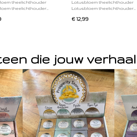
loem theelichthouder
Lotusbloem theelichthouder
loem theelichthouder…
Lotusbloem theelichthouder…
9
€ 12,99
een die jouw verhaal