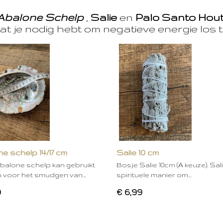
Abalone Schelp
,
Salie
en
Palo Santo Hou
at je nodig hebt om negatieve energie los t
e schelp 14/17 cm
Salie 10 cm
balone schelp kan gebruikt
Bosje Salie 10cm (A keuze). Sal
 voor het smudgen van…
spirituele manier om…
0
€ 6,99