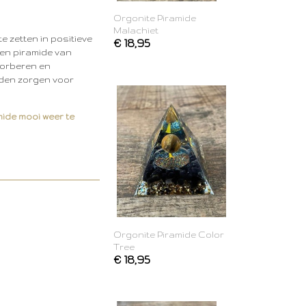
Orgonite Piramide
Malachiet
e zetten in positieve
€ 18,95
een piramide van
sorberen en
ouden zorgen voor
mide mooi weer te
Orgonite Piramide Color
Tree
€ 18,95