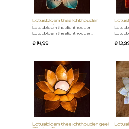
Lotusbloem theelichthouder
Lotus
blauw 2 kleurig
oranje
Lotusbloem theelichthouder
Lotusb
Lotusbloem theelichthouder…
Lotusb
€ 14,99
€ 12,9
Lotusbloem theelichthouder geel
Lotus
(Chakra 3)
gebro