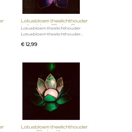
er
Lotusbloem theelichthouder
indigo blauw (Chakra 6)
Lotusbloem theelichthouder
Lotusbloem theelichthouder…
€ 12,99
er
Lotusbloem theelichthouder
groen (Chakra 4)