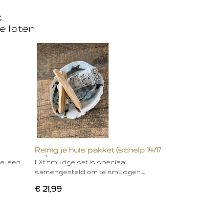
t
e laten.
Reinig je huis pakket (schelp 14/17
cm)
ie: een
Dit smudge set is speciaal
samengesteld om te smudgen.…
€ 21,99