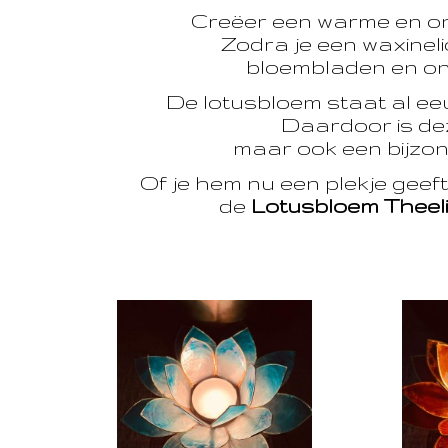
Creëer een warme en o
Zodra je een waxinelic
bloembladen en onts
De lotusbloem staat al e
Daardoor is dez
maar ook een bijzon
Of je hem nu een plekje geef
de
Lotusbloem Theel