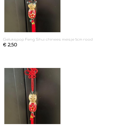
Gelukspop Feng Shui chinees meisje 5cm rood
€ 2,50