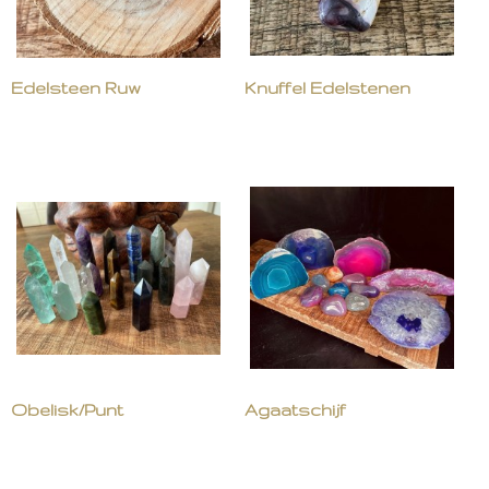
Edelsteen Ruw
Knuffel Edelstenen
Obelisk/Punt
Agaatschijf