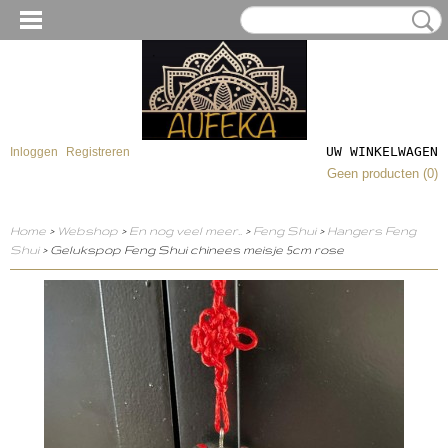
UW WINKELWAGEN
Inloggen
Registreren
Geen producten
(0)
Home
>
Webshop
>
En nog veel meer..
>
Feng Shui
>
Hangers Feng
Shui
> Gelukspop Feng Shui chinees meisje 5cm rose