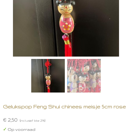
Gelukspop Feng Shui chinees meisje 5cm rose
€ 2,50
(inclusief btw 21%)
✓
Op voorraad