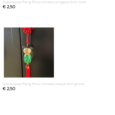
Gelukspop Feng Shui chinees jongetje 5cm rood
€ 2,50
Gelukspop Feng Shui chinees meisje 5cm groen
€ 2,50