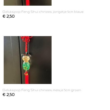
Gelukspop Feng Shui chinees jongetje 5cm blauw
€ 2,50
Gelukspop Feng Shui chinees meisje 5cm groen
€ 2,50