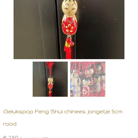
Gelukspop Feng Shui chinees jongetje 5cm
rood
€ 2,50