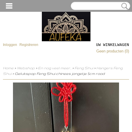
UW WINKELWAGEN
Inloggen
Registreren
Geen producten
(0)
Home
>
Webshop
>
En nog veel meer..
>
Feng Shui
>
Hangers Feng
Shui
> Gelukspop Feng Shui chinees jongetje 5cm rood