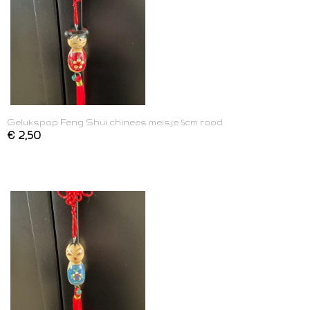
Gelukspop Feng Shui chinees meisje 5cm rood
€ 2,50