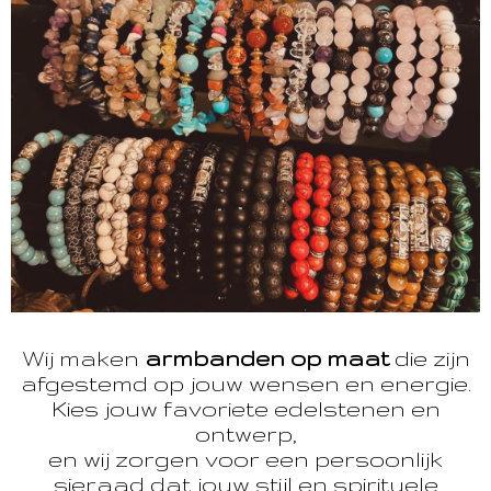
Wij maken
armbanden op maat
die zijn
afgestemd op jouw wensen en energie.
Kies jouw favoriete edelstenen en
ontwerp,
en wij zorgen voor een persoonlijk
sieraad dat jouw stijl en spirituele