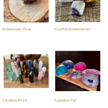
Edelsteen Ruw
Knuffel Edelstenen
Obelisk/Punt
Agaatschijf