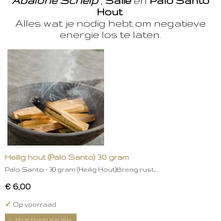
Abalone Schelp
,
Salie
en
Palo Santo
Hout
Alles wat je nodig hebt om negatieve
energie los te laten.
Heilig hout (Palo Santo) 30 gram
Palo Santo – 30 gram (Heilig Hout)Breng rust,…
€ 6,00
✓
Op voorraad
IN WINKELWAGEN