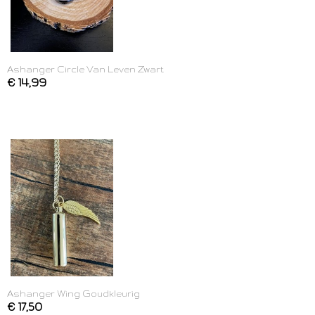
Ashanger Circle Van Leven Zwart
€ 14,99
Ashanger Wing Goudkleurig
€ 17,50