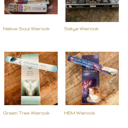
Native Soul Wierook
Satya Wierook
Green Tree Wierook
HEM Wierook