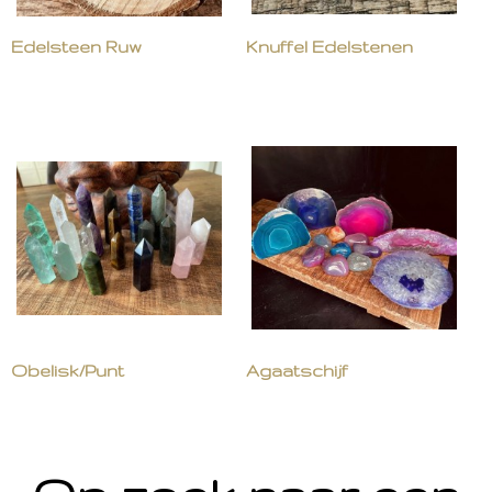
Edelsteen Ruw
Knuffel Edelstenen
Obelisk/Punt
Agaatschijf