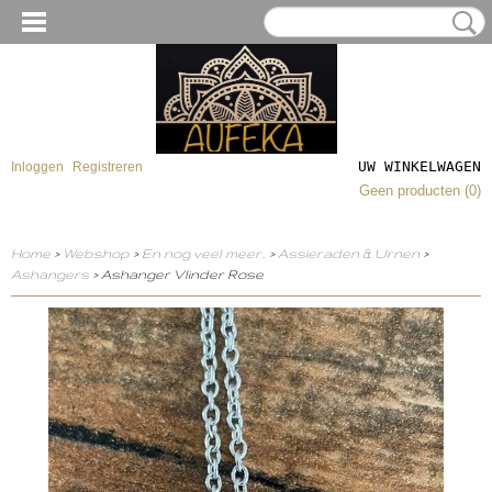
UW WINKELWAGEN
Inloggen
Registreren
Geen producten
(0)
Home
>
Webshop
>
En nog veel meer..
>
Assieraden & Urnen
>
Ashangers
> Ashanger Vlinder Rose