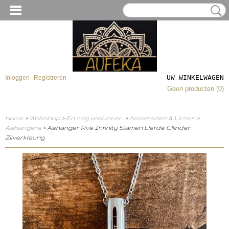
UW WINKELWAGEN
Inloggen
Registreren
Geen producten
(0)
Home
>
Webshop
>
En nog veel meer..
>
Assieraden & Urnen
>
Ashangers
> Ashanger Rvs Infinity Samen Liefde Cilinder
Zilverkleurig