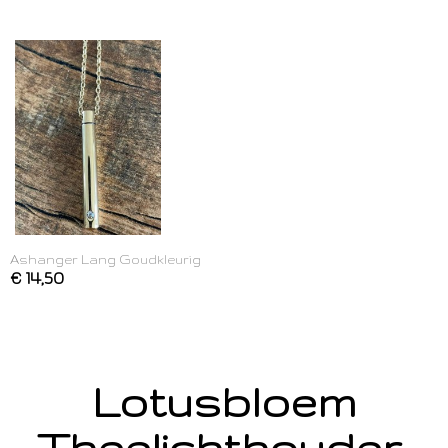
Ashanger Lang Goudkleurig
€ 14,50
Lotusbloem