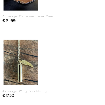
Ashanger Circle Van Leven Zwart
€ 14,99
Ashanger Wing Goudkleurig
€ 17,50