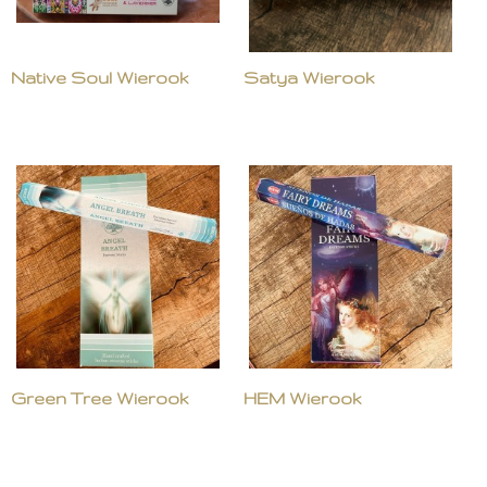
Native Soul Wierook
Satya Wierook
Green Tree Wierook
HEM Wierook