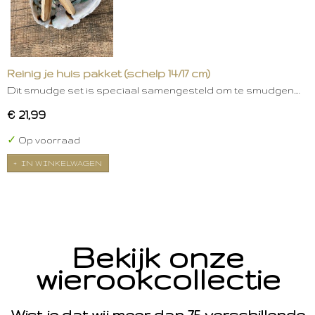
Reinig je huis pakket (schelp 14/17 cm)
Dit smudge set is speciaal samengesteld om te smudgen.…
€ 21,99
✓
Op voorraad
IN WINKELWAGEN
Bekijk onze
wierookcollectie
Wist je dat wij meer dan 75 verschillende