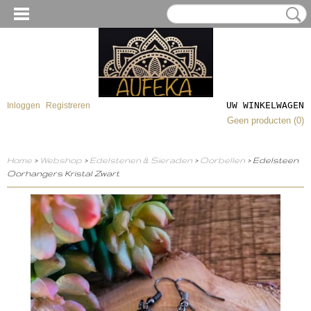
UW WINKELWAGEN
Inloggen
Registreren
Geen producten
(0)
Home
>
Webshop
>
Edelstenen & Sieraden
>
Oorbellen
> Edelsteen
Oorhangers Kristal Zwart