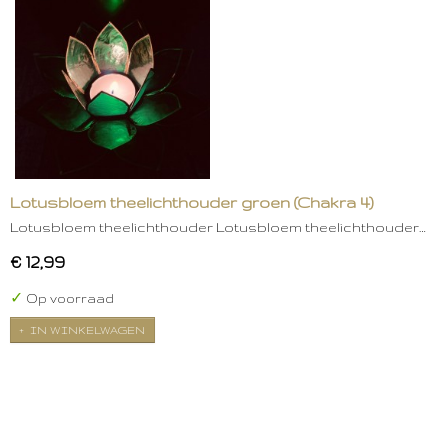
Lotusbloem theelichthouder groen (Chakra 4)
Lotusbloem theelichthouder Lotusbloem theelichthouder…
€ 12,99
✓
Op voorraad
IN WINKELWAGEN