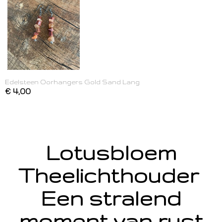
Edelsteen Oorhangers Gold Sand Lang
€ 4,00
Lotusbloem
Theelichthouder
Een stralend
moment van rust