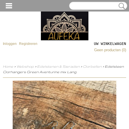
UW WINKELWAGEN
Inloggen
Registreren
Geen producten
(0)
Home
>
Webshop
>
Edelstenen & Sieraden
>
Oorbellen
> Edelsteen
Oorhangers Green Aventurine mix Lang