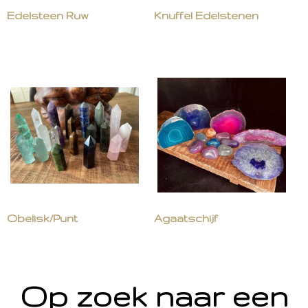
Edelsteen Ruw
Knuffel Edelstenen
Obelisk/Punt
Agaatschijf
Op zoek naar een