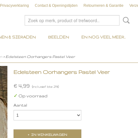
Privacyverklaring
Contact & Openingstijden
Retourneren & Garantie
Verz
EN & SIERADEN
BEELDEN
EN NOG VEEL MEER..
n
> Edelsteen Oorhangers Pastel Veer
Edelsteen Oorhangers Pastel Veer
€ 4,99
(inclusief btw 21%)
✓
Op voorraad
Aantal
IN WINKELWAGEN