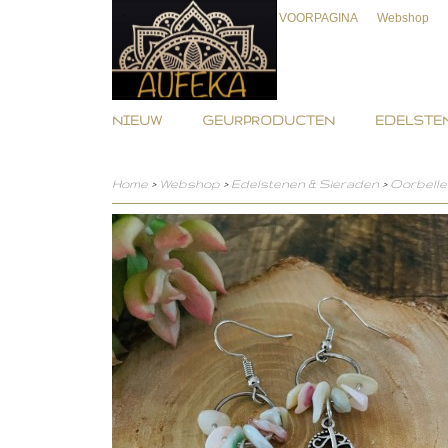
VOORPAGINA
Webshop
NIEUW
GEURPRODUCTEN
EDELSTEN
Home
>
Webshop
>
Edelstenen & Sieraden
>
Oorbelle