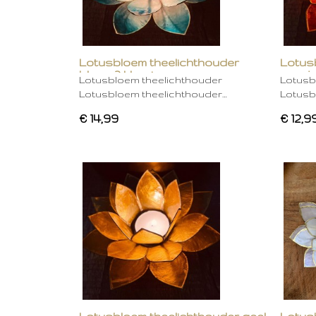
Lotusbloem theelichthouder
Lotus
blauw 2 kleurig
oranje
Lotusbloem theelichthouder
Lotusb
Lotusbloem theelichthouder…
Lotusb
€ 14,99
€ 12,9