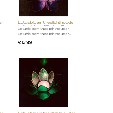
er
Lotusbloem theelichthouder
indigo blauw (Chakra 6)
Lotusbloem theelichthouder
Lotusbloem theelichthouder…
€ 12,99