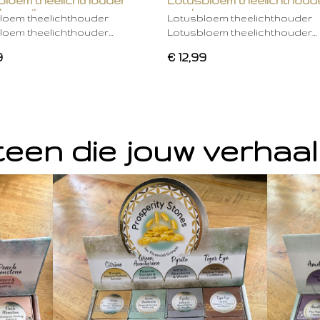
bloem theelichthouder
Lotusbloem theelichthoud
ken wit
mocha
loem theelichthouder
Lotusbloem theelichthouder
loem theelichthouder…
Lotusbloem theelichthouder…
9
€ 12,99
een die jouw verhaal