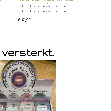
er
Lotusbloem theelichthouder
groen (Chakra 4)
Lotusbloem theelichthouder
Lotusbloem theelichthouder…
€ 12,99
 versterkt.