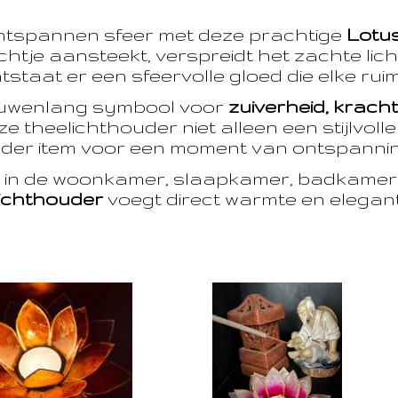
ntspannen sfeer met deze prachtige
Lotu
htje aansteekt, verspreidt het zachte licht
taat er een sfeervolle gloed die elke ruim
euwenlang symbool voor
zuiverheid, krach
e theelichthouder niet alleen een stijlvoll
der item voor een moment van ontspanning
t in de woonkamer, slaapkamer, badkamer 
ichthouder
voegt direct warmte en eleganti