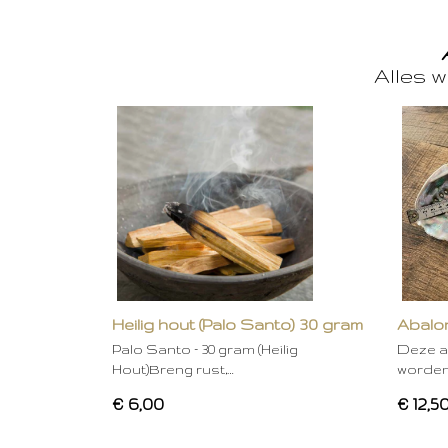
Alles w
Heilig hout (Palo Santo) 30 gram
Abalon
Palo Santo – 30 gram (Heilig
Deze a
Hout)Breng rust,…
worden
€ 6,00
€ 12,5