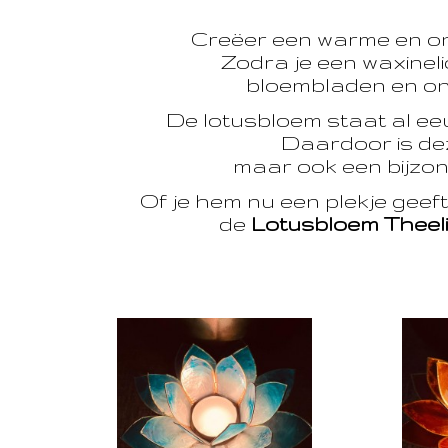
Creëer een warme en o
Zodra je een waxinelic
bloembladen en onts
De lotusbloem staat al e
Daardoor is dez
maar ook een bijzon
Of je hem nu een plekje geef
de
Lotusbloem Theel