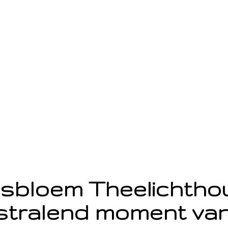
sbloem Theelichth
stralend moment van