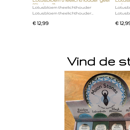
Lotusbloem theelichthouder geel
Lotus
(Chakra 3)
gebro
Lotusbloem theelichthouder
Lotusb
Lotusbloem theelichthouder…
Lotusb
€ 12,99
€ 12,9
Vind de st