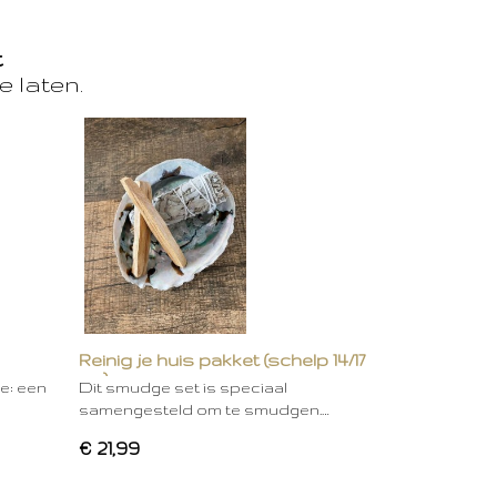
t
e laten.
Reinig je huis pakket (schelp 14/17
cm)
ie: een
Dit smudge set is speciaal
samengesteld om te smudgen.…
€ 21,99