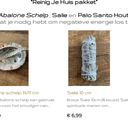
“Reinig Je Huis pakket”
Abalone Schelp
,
Salie
en
Palo Santo Hou
at je nodig hebt om negatieve energie los t
e schelp 14/17 cm
Salie 10 cm
balone schelp kan gebruikt
Bosje Salie 10cm (A keuze). Sal
 voor het smudgen van…
spirituele manier om…
0
€ 6,99