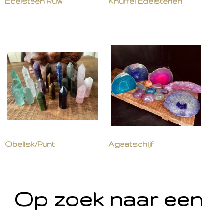
Edelsteen Ruw
Knuffel Edelstenen
Obelisk/Punt
Agaatschijf
Op zoek naar een