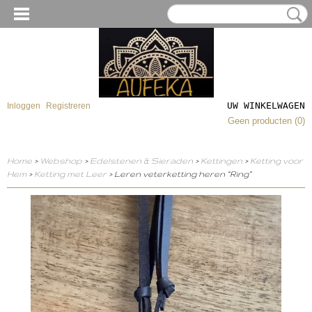
UW WINKELWAGEN
Inloggen
Registreren
Geen producten
(0)
Home
>
Webshop
>
Edelstenen & Sieraden
>
Kettingen
>
Ketting voor
Hem
>
Ketting met Leer
> Leren veterketting heren “Ring”