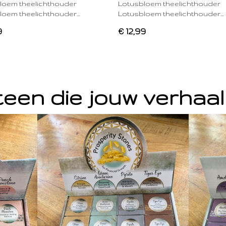
loem theelichthouder
Lotusbloem theelichthouder
loem theelichthouder…
Lotusbloem theelichthouder…
9
€ 12,99
een die jouw verhaal