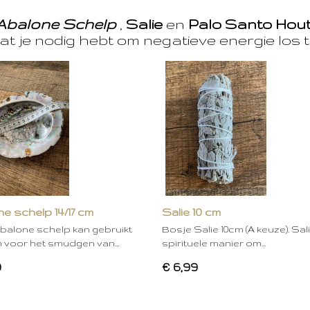
Abalone Schelp
,
Salie
en
Palo Santo Hou
at je nodig hebt om negatieve energie los t
e schelp 14/17 cm
Salie 10 cm
balone schelp kan gebruikt
Bosje Salie 10cm (A keuze). Sal
 voor het smudgen van…
spirituele manier om…
0
€ 6,99