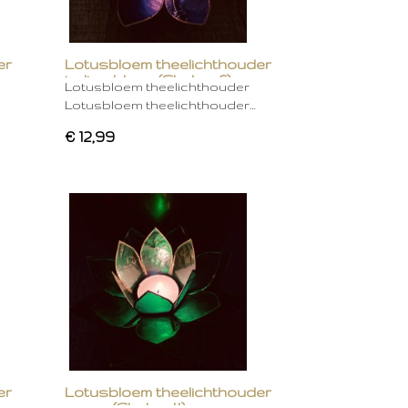
er
Lotusbloem theelichthouder
indigo blauw (Chakra 6)
Lotusbloem theelichthouder
Lotusbloem theelichthouder…
€ 12,99
er
Lotusbloem theelichthouder
groen (Chakra 4)