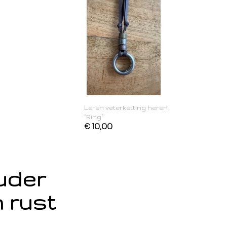
Leren veterketting heren
“Ring”
€ 10,00
ouder
 rust