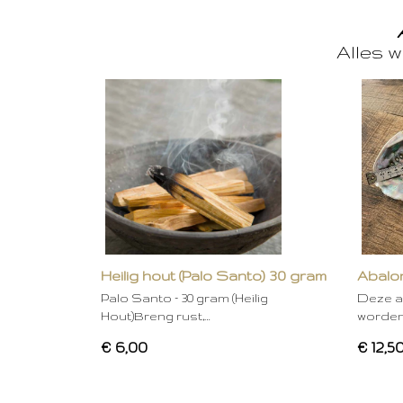
Alles w
Heilig hout (Palo Santo) 30 gram
Abalon
Palo Santo – 30 gram (Heilig
Deze a
Hout)Breng rust,…
worden
€ 6,00
€ 12,5