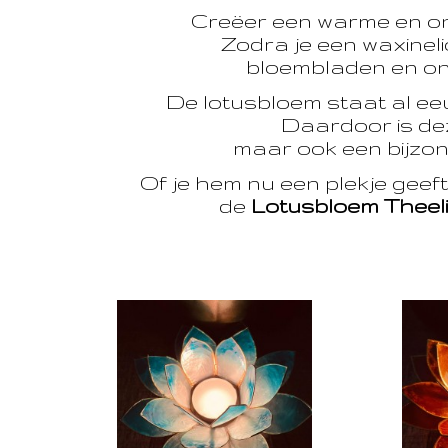
Creëer een warme en o
Zodra je een waxinelic
bloembladen en onts
De lotusbloem staat al e
Daardoor is dez
maar ook een bijzon
Of je hem nu een plekje geef
de
Lotusbloem Theel