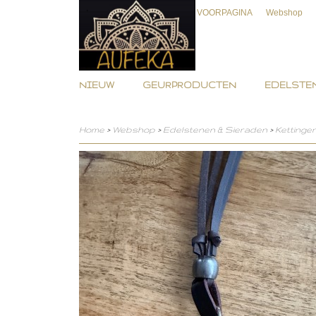
VOORPAGINA
Webshop
NIEUW
GEURPRODUCTEN
EDELSTEN
Home
>
Webshop
>
Edelstenen & Sieraden
>
Kettinge