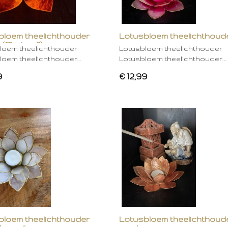
bloem theelichthouder
Lotusbloem theelichthoud
 (Chakra 2)
rose
loem theelichthouder
Lotusbloem theelichthouder
loem theelichthouder…
Lotusbloem theelichthouder…
9
€ 12,99
bloem theelichthouder
Lotusbloem theelichthoud
ken wit
mocha