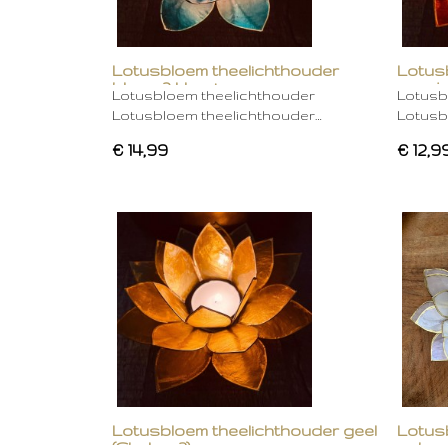
Lotusbloem theelichthouder
Lotus
blauw 2 kleurig
oranje
Lotusbloem theelichthouder
Lotusb
Lotusbloem theelichthouder…
Lotusb
€ 14,99
€ 12,9
Lotusbloem theelichthouder geel
Lotus
(Chakra 3)
gebro