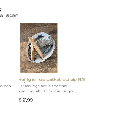
t
e laten.
Reinig je huis pakket (schelp 14/17
cm)
ie: een
Dit smudge set is speciaal
samengesteld om te smudgen.…
€ 21,99