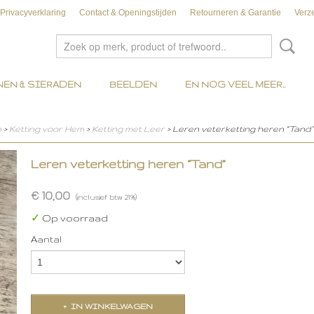
Privacyverklaring
Contact & Openingstijden
Retourneren & Garantie
Verz
EN & SIERADEN
BEELDEN
EN NOG VEEL MEER..
n
>
Ketting voor Hem
>
Ketting met Leer
> Leren veterketting heren “Tand”
Leren veterketting heren “Tand”
€ 10,00
(inclusief btw 21%)
✓
Op voorraad
Aantal
IN WINKELWAGEN