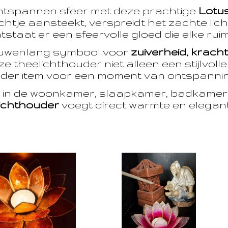
ntspannen sfeer met deze prachtige
Lotu
htje aansteekt, verspreidt het zachte licht
taat er een sfeervolle gloed die elke ruim
euwenlang symbool voor
zuiverheid, krach
e theelichthouder niet alleen een stijlvoll
der item voor een moment van ontspanning
t in de woonkamer, slaapkamer, badkamer 
ichthouder
voegt direct warmte en eleganti