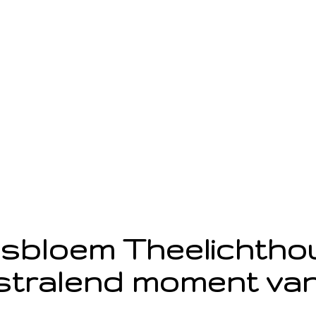
sbloem Theelichth
stralend moment van