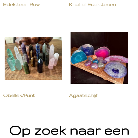
Edelsteen Ruw
Knuffel Edelstenen
Obelisk/Punt
Agaatschijf
Op zoek naar een