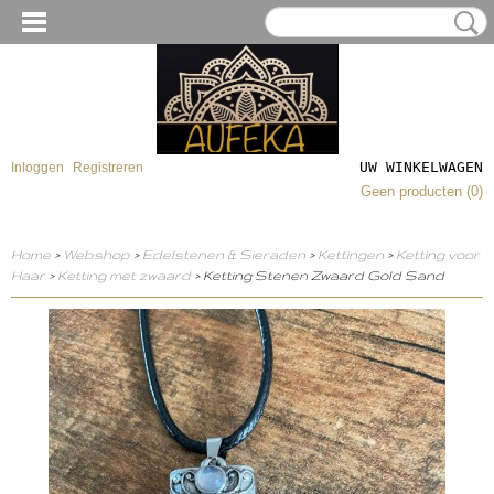
UW WINKELWAGEN
Inloggen
Registreren
Geen producten
(0)
Home
>
Webshop
>
Edelstenen & Sieraden
>
Kettingen
>
Ketting voor
Haar
>
Ketting met zwaard
> Ketting Stenen Zwaard Gold Sand