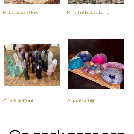
Edelsteen Ruw
Knuffel Edelstenen
Obelisk/Punt
Agaatschijf