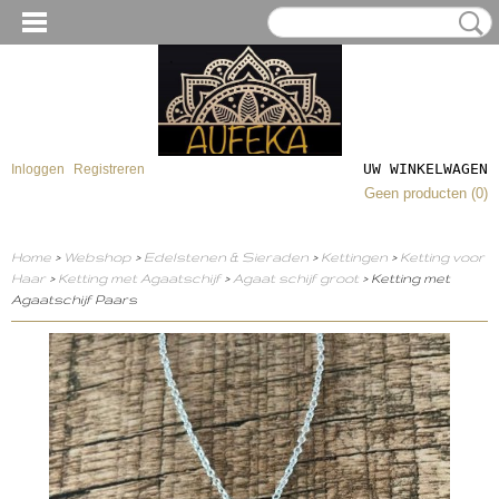
UW WINKELWAGEN
Inloggen
Registreren
Geen producten
(0)
Home
>
Webshop
>
Edelstenen & Sieraden
>
Kettingen
>
Ketting voor
Haar
>
Ketting met Agaatschijf
>
Agaat schijf groot
> Ketting met
Agaatschijf Paars