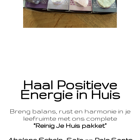
Haal Positieve
Energie in Huis
Breng balans, rust en harmonie in je
leefruimte met ons complete
“Reinig Je Huis pakket”
Abalone Schelp
,
Salie
en
Palo Santo