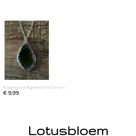
Ketting met Agaatschijf Groen
€ 9,99
Lotusbloem