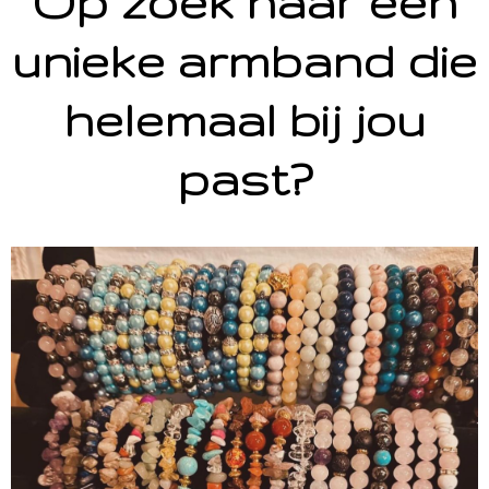
Op zoek naar een
unieke armband die
helemaal bij jou
past?