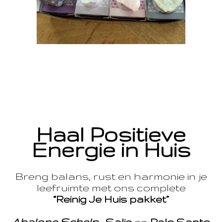
Haal Positieve
Energie in Huis
Breng balans, rust en harmonie in je
leefruimte met ons complete
“Reinig Je Huis pakket”
Abalone Schelp
,
Salie
en
Palo Santo