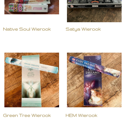
Native Soul Wierook
Satya Wierook
Green Tree Wierook
HEM Wierook