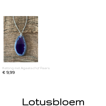
Ketting met Agaatschijf Paars
€ 9,99
Lotusbloem