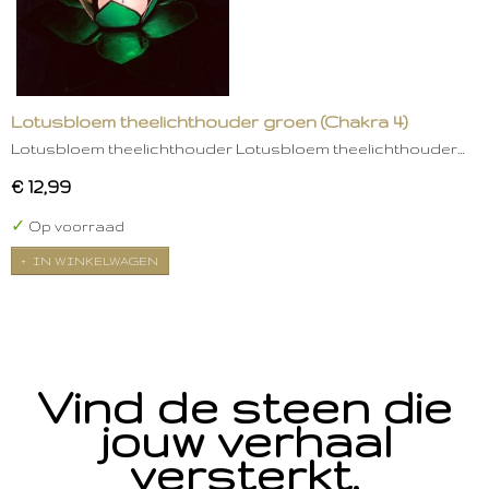
Lotusbloem theelichthouder groen (Chakra 4)
Lotusbloem theelichthouder Lotusbloem theelichthouder…
€ 12,99
✓
Op voorraad
IN WINKELWAGEN
Vind de steen die
jouw verhaal
versterkt.