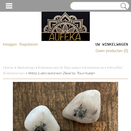
UW WINKELWAGEN
Inloggen
Registreren
Geen producten
(0)
Home
>
Webshop
>
Edelstenen & Sieraden
>
Edelstenen
>
Knuffel
Edelstenen
> Witte Labradoriet/ Zwarte Tourmalijn