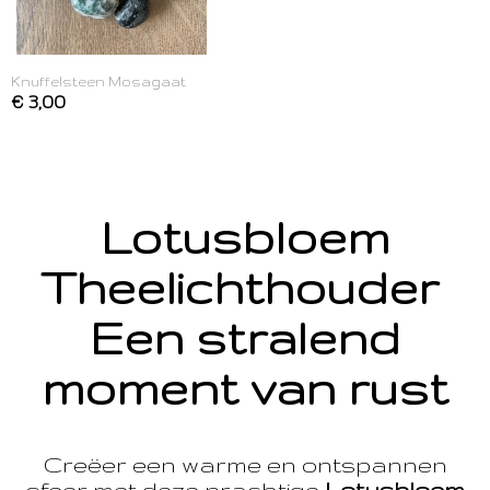
Knuffelsteen Mosagaat
€ 3,00
Lotusbloem
Theelichthouder
Een stralend
moment van rust
Creëer een warme en ontspannen
sfeer met deze prachtige
Lotusbloem