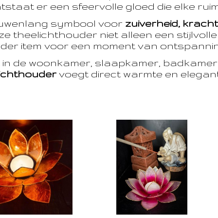
taat er een sfeervolle gloed die elke ruim
euwenlang symbool voor
zuiverheid, krach
e theelichthouder niet alleen een stijlvoll
der item voor een moment van ontspanning
t in de woonkamer, slaapkamer, badkamer 
ichthouder
voegt direct warmte en eleganti