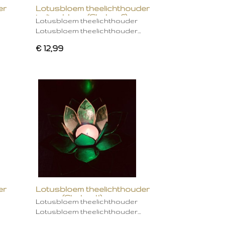
er
Lotusbloem theelichthouder
indigo blauw (Chakra 6)
Lotusbloem theelichthouder
Lotusbloem theelichthouder…
€ 12,99
er
Lotusbloem theelichthouder
groen (Chakra 4)
Lotusbloem theelichthouder
Lotusbloem theelichthouder…