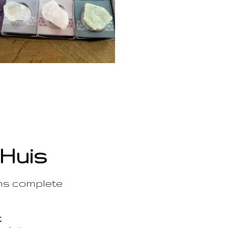
 Huis
ons complete
t