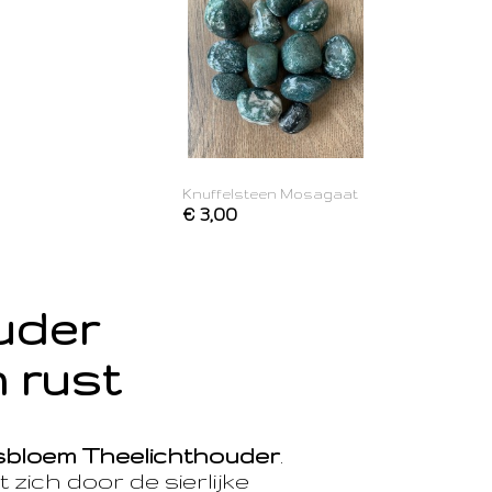
Knuffelsteen Mosagaat
€ 3,00
ouder
 rust
sbloem Theelichthouder
.
 zich door de sierlijke