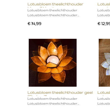
Lotusbloem theelichthouder
Lotus
blauw 2 kleurig
oranje
Lotusbloem theelichthouder
Lotusb
Lotusbloem theelichthouder…
Lotusb
€ 14,99
€ 12,9
Lotusbloem theelichthouder geel
Lotus
(Chakra 3)
gebro
Lotusbloem theelichthouder
Lotusb
Lotusbloem theelichthouder…
Lotusb