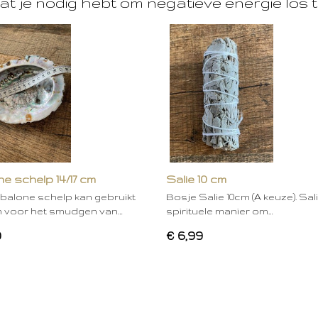
at je nodig hebt om negatieve energie los t
e schelp 14/17 cm
Salie 10 cm
balone schelp kan gebruikt
Bosje Salie 10cm (A keuze). Sal
 voor het smudgen van…
spirituele manier om…
0
€ 6,99