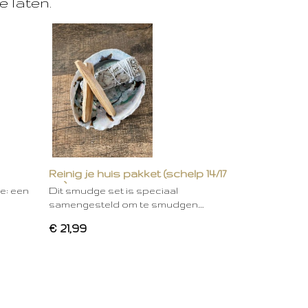
e laten.
Reinig je huis pakket (schelp 14/17
cm)
ie: een
Dit smudge set is speciaal
samengesteld om te smudgen.…
€ 21,99