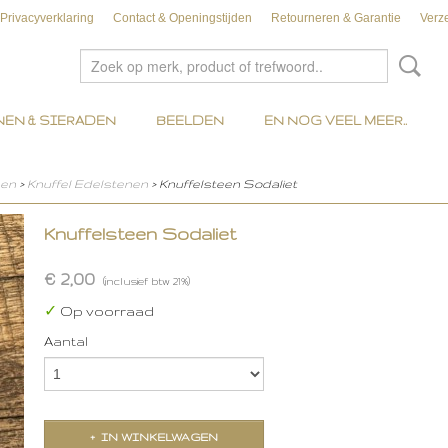
Privacyverklaring
Contact & Openingstijden
Retourneren & Garantie
Verz
EN & SIERADEN
BEELDEN
EN NOG VEEL MEER..
nen
>
Knuffel Edelstenen
> Knuffelsteen Sodaliet
Knuffelsteen Sodaliet
€ 2,00
(inclusief btw 21%)
✓
Op voorraad
Aantal
IN WINKELWAGEN