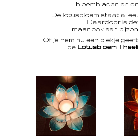
bloembladen en onts
De lotusbloem staat al e
Daardoor is dez
maar ook een bijzon
Of je hem nu een plekje geef
de
Lotusbloem Theel