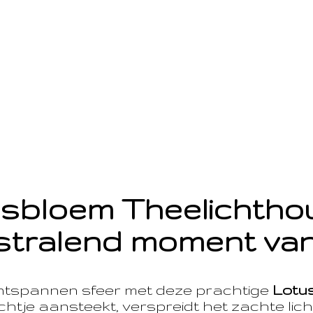
sbloem Theelichth
stralend moment van
ntspannen sfeer met deze prachtige
Lotu
htje aansteekt, verspreidt het zachte licht