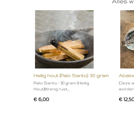
Alles w
Heilig hout (Palo Santo) 30 gram
Abalon
Palo Santo – 30 gram (Heilig
Deze a
Hout)Breng rust,…
worden
€ 6,00
€ 12,5