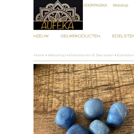
VOORPAGINA
Webshop
NIEUW
GEURPRODUCTEN
EDELSTEN
Home
>
Webshop
>
Edelstenen & Sieraden
>
Edelste