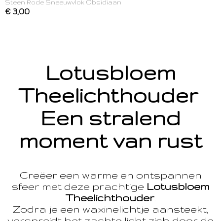
Steen Rode Sneeuwvlok Obsidiaan
€ 3,00
Lotusbloem
Theelichthouder
Een stralend
moment van rust
Creëer een warme en ontspannen
sfeer met deze prachtige
Lotusbloem
Theelichthouder
.
Zodra je een waxinelichtje aansteekt,
verspreidt het zachte licht zich door de