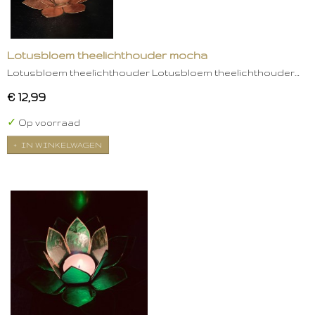
Lotusbloem theelichthouder mocha
Lotusbloem theelichthouder Lotusbloem theelichthouder…
€ 12,99
✓
Op voorraad
IN WINKELWAGEN