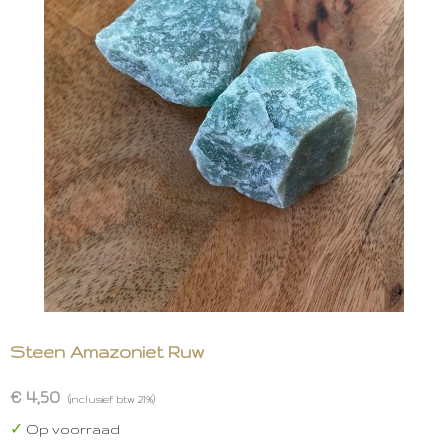
Steen Amazoniet Ruw
€ 4,50
(inclusief btw 21%)
✓
Op voorraad