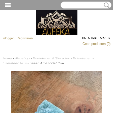
UW WINKELWAGEN
Inloggen
Registreren
Geen producten
(0)
Home
>
Webshop
>
Edelstenen & Sieraden
>
Edelstenen
>
Edelsteen Ruw
> Steen Amazoniet Ruw