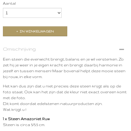
Aantal
IN WINKELWAGEN
Omschrijving
Een steen die evenwicht brengt, balans en je wil versterken. Zo
zet hij je weer in je eigen kracht en brengt daarbij harmonie in
jezelf en tussen mensen! Maar bovenal helpt deze mooie steen
bij rouw, in elke vorm.
Het kan dus zijn dat u niet precies deze steen krijgt als op de
foto staat. Ook kan het zijn dat de kleur niet exact overeen komt
met de foto.
Dit komt doordat edelstenen natuurproducten zijn.
Wat krijgt u !
1 x Steen Amazoniet Ruw
Steen is circa 5/5.5 cm.