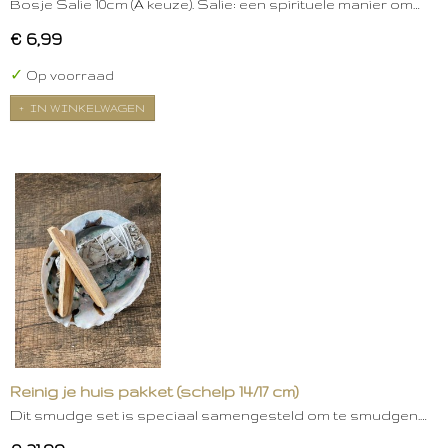
Bosje Salie 10cm (A keuze). Salie: een spirituele manier om…
€ 6,99
✓
Op voorraad
IN WINKELWAGEN
Reinig je huis pakket (schelp 14/17 cm)
Dit smudge set is speciaal samengesteld om te smudgen.…