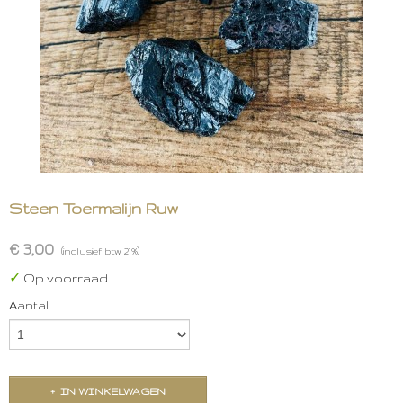
Steen Toermalijn Ruw
€ 3,00
(inclusief btw 21%)
✓
Op voorraad
Aantal
IN WINKELWAGEN