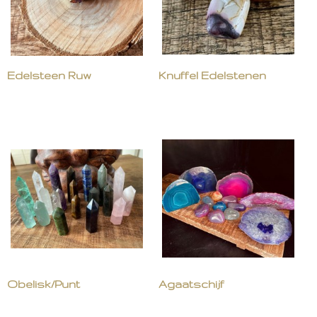
Edelsteen Ruw
Knuffel Edelstenen
Obelisk/Punt
Agaatschijf