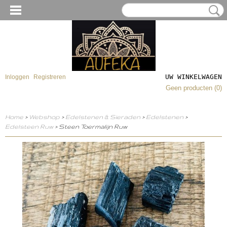
UW WINKELWAGEN
Inloggen
Registreren
Geen producten
(0)
Home
>
Webshop
>
Edelstenen & Sieraden
>
Edelstenen
>
Edelsteen Ruw
> Steen Toermalijn Ruw