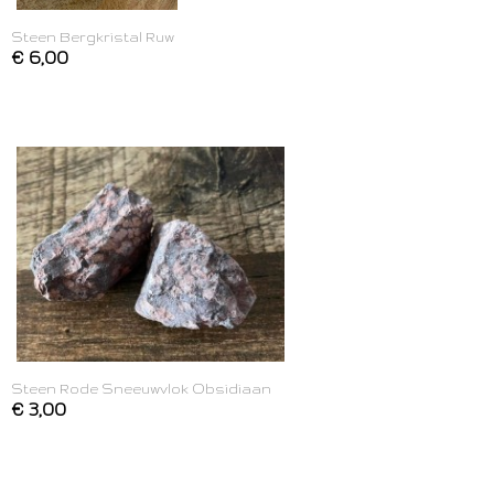
Steen Bergkristal Ruw
€ 6,00
Steen Rode Sneeuwvlok Obsidiaan
€ 3,00