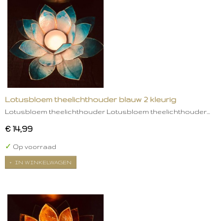
Lotusbloem theelichthouder blauw 2 kleurig
Lotusbloem theelichthouder Lotusbloem theelichthouder…
€ 14,99
✓
Op voorraad
IN WINKELWAGEN