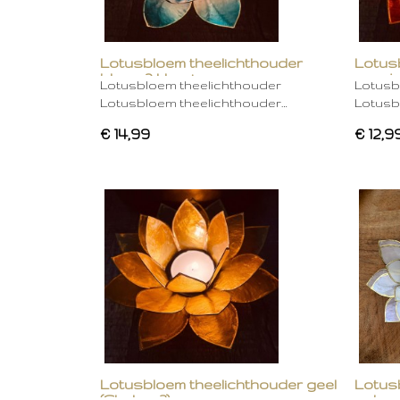
Lotusbloem theelichthouder
Lotus
blauw 2 kleurig
oranje
Lotusbloem theelichthouder
Lotusb
Lotusbloem theelichthouder…
Lotusb
€ 14,99
€ 12,9
Lotusbloem theelichthouder geel
Lotus
(Chakra 3)
gebro