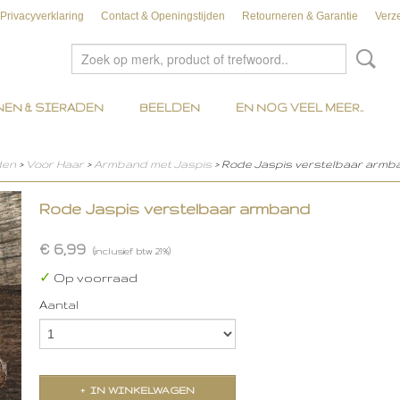
Privacyverklaring
Contact & Openingstijden
Retourneren & Garantie
Verz
EN & SIERADEN
BEELDEN
EN NOG VEEL MEER..
den
>
Voor Haar
>
Armband met Jaspis
> Rode Jaspis verstelbaar armb
Rode Jaspis verstelbaar armband
€ 6,99
(inclusief btw 21%)
✓
Op voorraad
Aantal
IN WINKELWAGEN