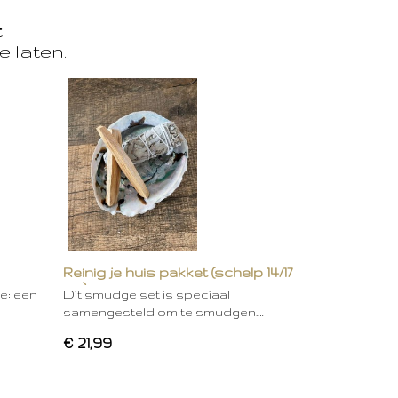
t
e laten.
Reinig je huis pakket (schelp 14/17
cm)
ie: een
Dit smudge set is speciaal
samengesteld om te smudgen.…
€ 21,99