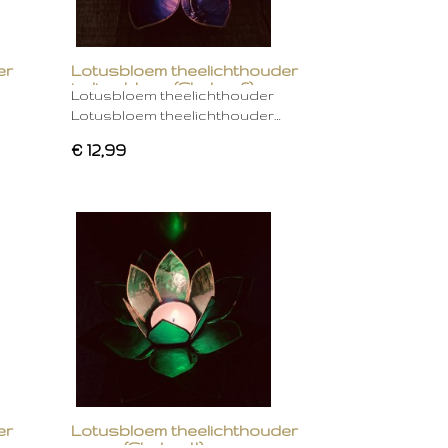
er
Lotusbloem theelichthouder
indigo blauw (Chakra 6)
Lotusbloem theelichthouder
Lotusbloem theelichthouder…
€ 12,99
er
Lotusbloem theelichthouder
groen (Chakra 4)