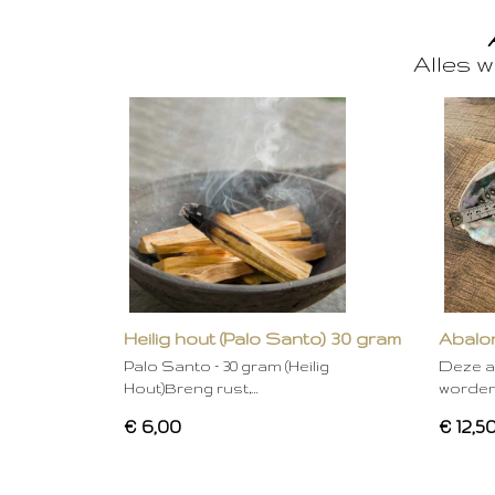
Alles w
Heilig hout (Palo Santo) 30 gram
Abalon
Palo Santo – 30 gram (Heilig
Deze a
Hout)Breng rust,…
worden
€ 6,00
€ 12,5