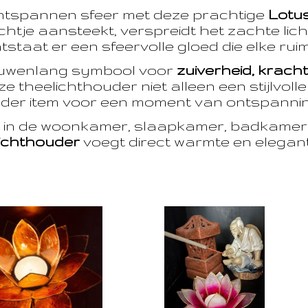
ntspannen sfeer met deze prachtige
Lotu
htje aansteekt, verspreidt het zachte licht
taat er een sfeervolle gloed die elke ruim
euwenlang symbool voor
zuiverheid, krach
e theelichthouder niet alleen een stijlvoll
der item voor een moment van ontspanning
t in de woonkamer, slaapkamer, badkamer 
ichthouder
voegt direct warmte en eleganti