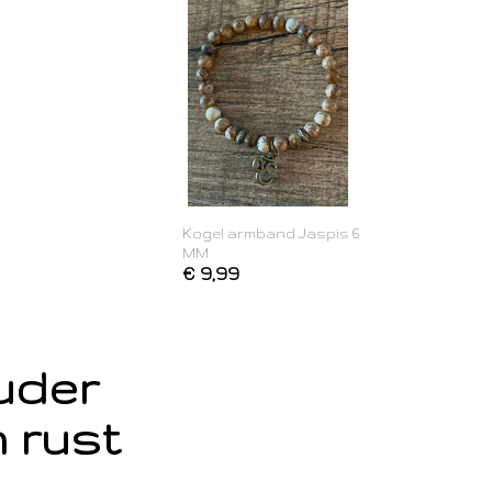
Kogel armband Jaspis 6
MM
€ 9,99
ouder
 rust