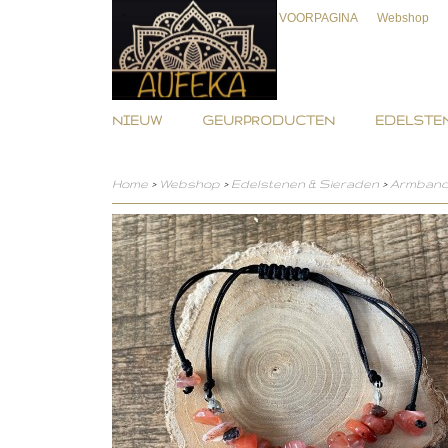
VOORPAGINA
Webshop
NIEUW
GEURPRODUCTEN
EDELSTEN
Home
>
Webshop
>
Edelstenen & Sieraden
>
Armban