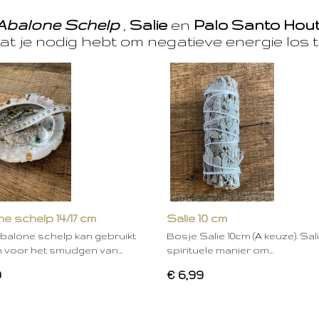
Abalone Schelp
,
Salie
en
Palo Santo Hou
at je nodig hebt om negatieve energie los t
e schelp 14/17 cm
Salie 10 cm
balone schelp kan gebruikt
Bosje Salie 10cm (A keuze). Sal
 voor het smudgen van…
spirituele manier om…
0
€ 6,99