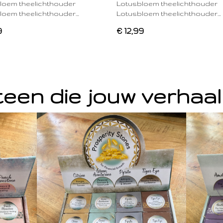
loem theelichthouder
Lotusbloem theelichthouder
loem theelichthouder…
Lotusbloem theelichthouder…
9
€ 12,99
een die jouw verhaal