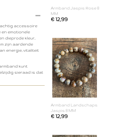
Armband Jaspis Rose 8
MM
€ 12,99
rachtig accessoire
le en emotionele
en dieprode kleur,
om zijn aardende
 energie, vitaliteit
 armband kunt
zijdig sieraad is dat
Armband Landschaps
Jaspis 8 MM
€ 12,99