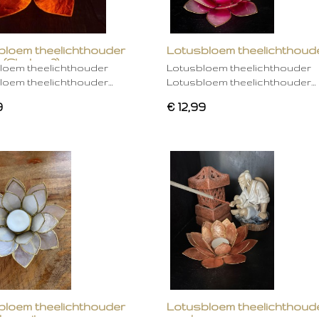
bloem theelichthouder
Lotusbloem theelichthoud
 (Chakra 2)
rose
loem theelichthouder
Lotusbloem theelichthouder
loem theelichthouder…
Lotusbloem theelichthouder…
9
€ 12,99
bloem theelichthouder
Lotusbloem theelichthoud
ken wit
mocha