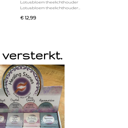
Lotusbloem theelichthouder
Lotusbloem theelichthouder…
€ 12,99
 versterkt.