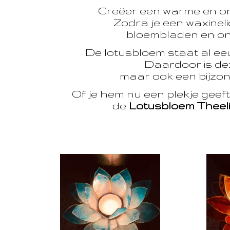
Creëer een warme en o
Zodra je een waxinelic
bloembladen en onts
De lotusbloem staat al e
Daardoor is dez
maar ook een bijzon
Of je hem nu een plekje geef
de
Lotusbloem Theel