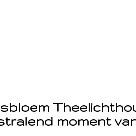
sbloem Theelichth
stralend moment van