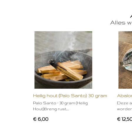
Alles w
Heilig hout (Palo Santo) 30 gram
Abalon
Palo Santo – 30 gram (Heilig
Deze a
Hout)Breng rust,…
worden
€ 6,00
€ 12,5