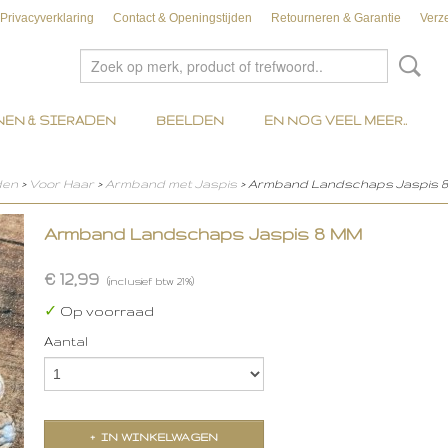
Privacyverklaring
Contact & Openingstijden
Retourneren & Garantie
Verz
EN & SIERADEN
BEELDEN
EN NOG VEEL MEER..
den
>
Voor Haar
>
Armband met Jaspis
> Armband Landschaps Jaspis 
Armband Landschaps Jaspis 8 MM
€ 12,99
(inclusief btw 21%)
✓
Op voorraad
Aantal
IN WINKELWAGEN