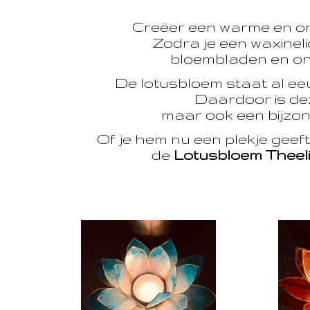
Creëer een warme en o
Zodra je een waxinelic
bloembladen en onts
De lotusbloem staat al e
Daardoor is dez
maar ook een bijzon
Of je hem nu een plekje geef
de
Lotusbloem Theel