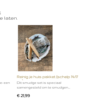
t
e laten.
Reinig je huis pakket (schelp 14/17
cm)
ie: een
Dit smudge set is speciaal
samengesteld om te smudgen.…
€ 21,99