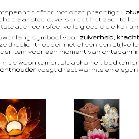
ntspannen sfeer met deze prachtige
Lotu
htje aansteekt, verspreidt het zachte licht
taat er een sfeervolle gloed die elke ruim
euwenlang symbool voor
zuiverheid, krach
e theelichthouder niet alleen een stijlvoll
der item voor een moment van ontspanning
t in de woonkamer, slaapkamer, badkamer 
ichthouder
voegt direct warmte en eleganti