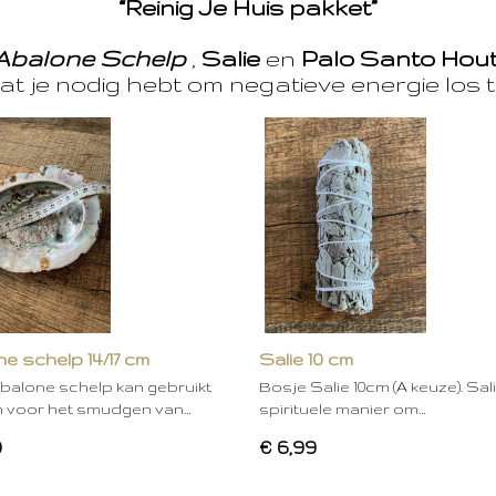
“Reinig Je Huis pakket”
Abalone Schelp
,
Salie
en
Palo Santo Hou
at je nodig hebt om negatieve energie los t
e schelp 14/17 cm
Salie 10 cm
balone schelp kan gebruikt
Bosje Salie 10cm (A keuze). Sal
 voor het smudgen van…
spirituele manier om…
0
€ 6,99