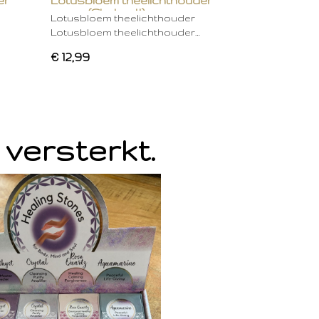
er
Lotusbloem theelichthouder
groen (Chakra 4)
Lotusbloem theelichthouder
Lotusbloem theelichthouder…
€ 12,99
 versterkt.