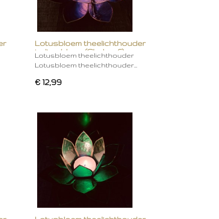
er
Lotusbloem theelichthouder
indigo blauw (Chakra 6)
Lotusbloem theelichthouder
Lotusbloem theelichthouder…
€ 12,99