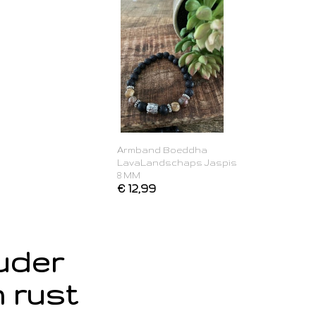
Armband Boeddha
LavaLandschaps Jaspis
8 MM
€ 12,99
ouder
 rust