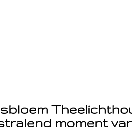
sbloem Theelichth
stralend moment van