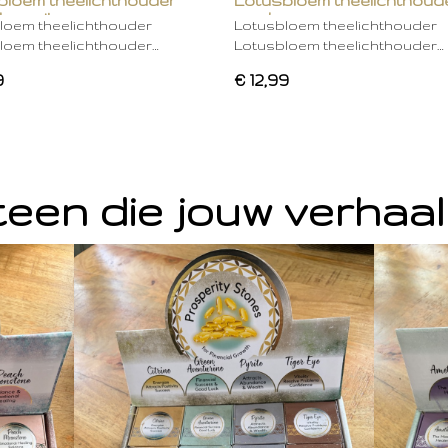
bloem theelichthouder
Lotusbloem theelichthoud
ken wit
mocha
loem theelichthouder
Lotusbloem theelichthouder
loem theelichthouder…
Lotusbloem theelichthouder…
9
€ 12,99
een die jouw verhaal