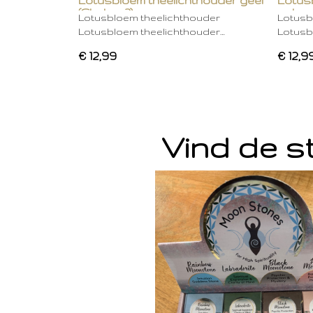
Lotusbloem theelichthouder geel
Lotus
(Chakra 3)
gebro
Lotusbloem theelichthouder
Lotusb
Lotusbloem theelichthouder…
Lotusb
€ 12,99
€ 12,9
Vind de st