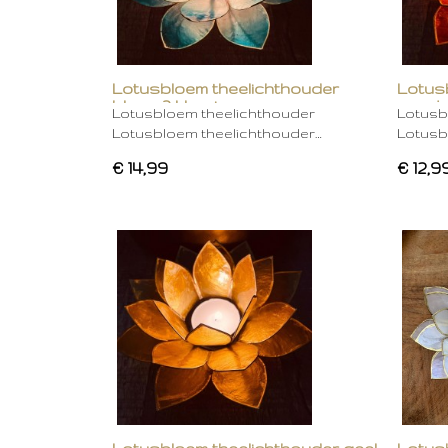
Lotusbloem theelichthouder
Lotus
blauw 2 kleurig
oranje
Lotusbloem theelichthouder
Lotusb
Lotusbloem theelichthouder…
Lotusb
€ 14,99
€ 12,9