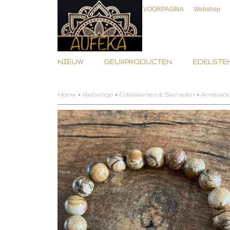
VOORPAGINA
Webshop
NIEUW
GEURPRODUCTEN
EDELSTEN
Home
>
Webshop
>
Edelstenen & Sieraden
>
Armban