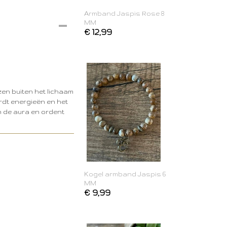
Armband Jaspis Rose 8
MM
€ 12,99
izen buiten het lichaam
rdt energieën en het
n de aura en ordent
Kogel armband Jaspis 6
MM
€ 9,99