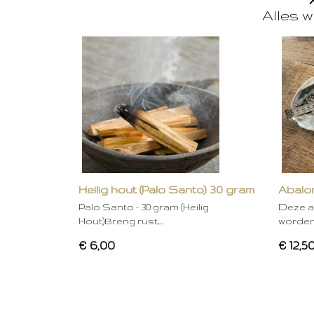
Alles w
Heilig hout (Palo Santo) 30 gram
Abalon
Palo Santo – 30 gram (Heilig
Deze a
Hout)Breng rust,…
worden
€ 6,00
€ 12,5