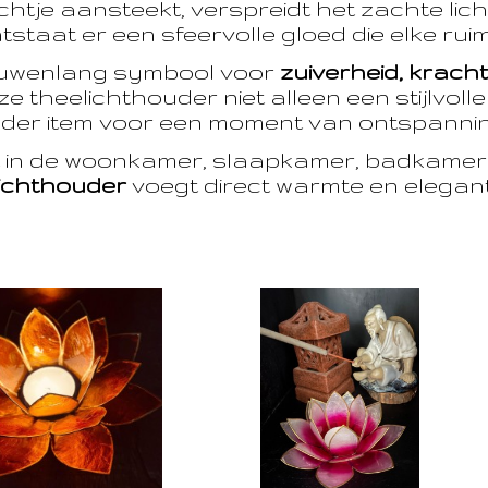
htje aansteekt, verspreidt het zachte licht
taat er een sfeervolle gloed die elke ruim
euwenlang symbool voor
zuiverheid, krach
e theelichthouder niet alleen een stijlvoll
der item voor een moment van ontspanning
t in de woonkamer, slaapkamer, badkamer 
ichthouder
voegt direct warmte en eleganti