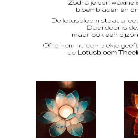
Zodra je een waxinelic
bloembladen en onts
De lotusbloem staat al e
Daardoor is dez
maar ook een bijzon
Of je hem nu een plekje geef
de
Lotusbloem Theel