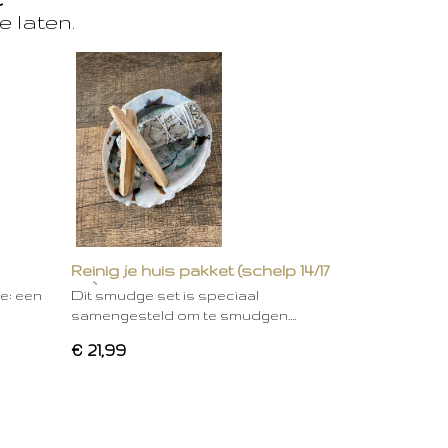
e laten.
Reinig je huis pakket (schelp 14/17
cm)
ie: een
Dit smudge set is speciaal
samengesteld om te smudgen.…
€ 21,99