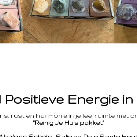
 Positieve Energie in
s, rust en harmonie in je leefruimte met 
“Reinig Je Huis pakket”
Abalone Schelp
,
Salie
en
Palo Santo Hou