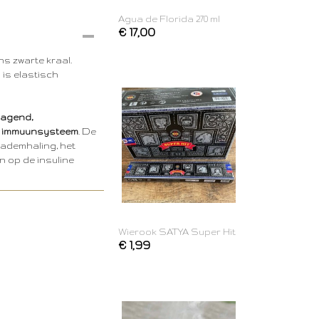
Agua de Florida 270 ml
€ 17,00
s zwarte kraal.
 is elastisch
lagend,
t immuunsysteem
. De
 ademhaling, het
n op de insuline
Wierook SATYA Super Hit
€ 1,99