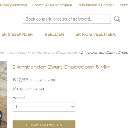
Privacyverklaring
Contact & Openingstijden
Retourneren & Garantie
Verz
EN & SIERADEN
BEELDEN
EN NOG VEEL MEER..
den
>
Voor Haar
>
Armband met Chalcedoon
> 2 Armbanden Zwart Chal
2 Armbanden Zwart Chalcedoon 8 MM
€ 12,99
(inclusief btw 21%)
✓
Op voorraad
Aantal
IN WINKELWAGEN