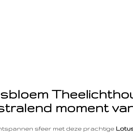
sbloem Theelichth
stralend moment van
ntspannen sfeer met deze prachtige
Lotu