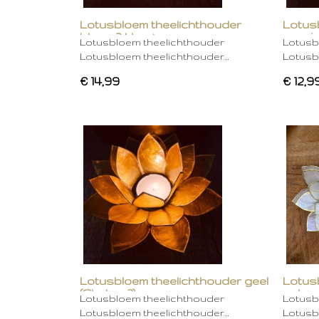
Lotusbloem theelichthouder
Lotus
blauw 2 kleurig
oranje
Lotusbloem theelichthouder
Lotusb
Lotusbloem theelichthouder…
Lotusb
€ 14,99
€ 12,9
Lotusbloem theelichthouder geel
Lotus
(Chakra 3)
gebro
Lotusbloem theelichthouder
Lotusb
Lotusbloem theelichthouder…
Lotusb