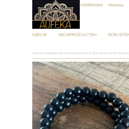
VOORPAGINA
Webshop
NIEUW
GEURPRODUCTEN
EDELSTEN
Home
>
Webshop
>
Edelstenen & Sieraden
>
Armban