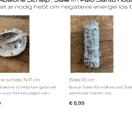
at je nodig hebt om negatieve energie los t
e schelp 14/17 cm
Salie 10 cm
balone schelp kan gebruikt
Bosje Salie 10cm (A keuze). Sal
 voor het smudgen van…
spirituele manier om…
0
€ 6,99