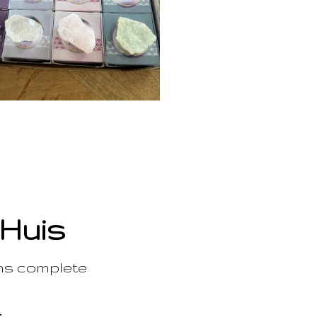
 Huis
ons complete
t