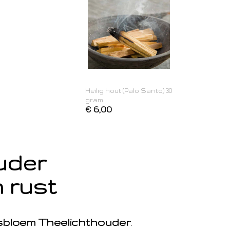
Heilig hout (Palo Santo) 30
gram
€ 6,00
ouder
 rust
sbloem Theelichthouder
.