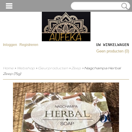
UW WINKELWAGEN
Inloggen
Registreren
Geen producten
(0)
Home
>
Webshop
>
Geurproducten
>
Zeep
> Nagchampa Herbal
Zeep (75g)