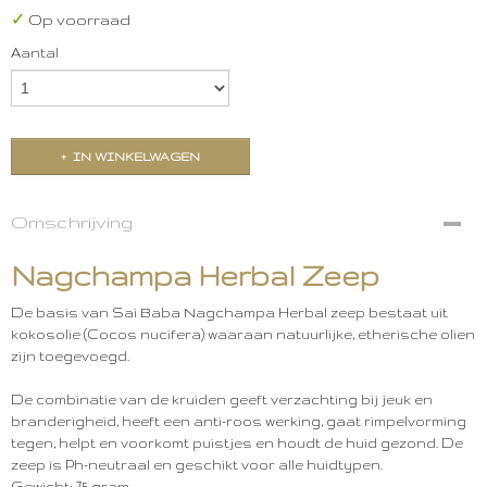
✓
Op voorraad
Aantal
IN WINKELWAGEN
Omschrijving
Nagchampa Herbal Zeep
De basis van Sai Baba Nagchampa Herbal zeep bestaat uit
kokosolie (Cocos nucifera) waaraan natuurlijke, etherische olien
zijn toegevoegd.
De combinatie van de kruiden geeft verzachting bij jeuk en
branderigheid, heeft een anti-roos werking, gaat rimpelvorming
tegen, helpt en voorkomt puistjes en houdt de huid gezond. De
zeep is Ph-neutraal en geschikt voor alle huidtypen.
Gewicht: 75 gram.