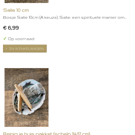
Salie 10 cm
Bosje Salie 10cm (A keuze). Salie: een spirituele manier om…
€ 6,99
✓
Op voorraad
IN WINKELWAGEN
Reinig je huis pakket (schelp 14/17 cm)