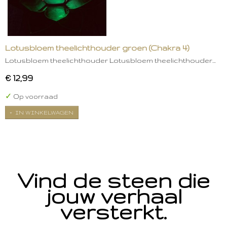
Lotusbloem theelichthouder groen (Chakra 4)
Lotusbloem theelichthouder Lotusbloem theelichthouder…
€ 12,99
✓
Op voorraad
IN WINKELWAGEN
Vind de steen die
jouw verhaal
versterkt.