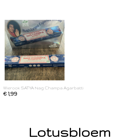
Wierook SATYA Nag Champa Agarbatti
€ 1,99
Lotusbloem