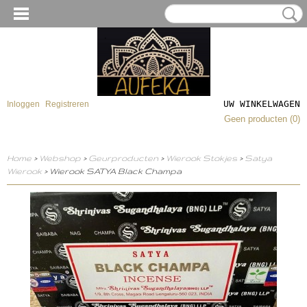
UW WINKELWAGEN
Inloggen
Registreren
Geen producten
(0)
Home
>
Webshop
>
Geurproducten
>
Wierook Stokjes
>
Satya
Wierook
> Wierook SATYA Black Champa