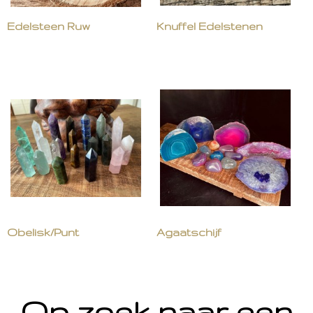
Edelsteen Ruw
Knuffel Edelstenen
Obelisk/Punt
Agaatschijf
Op zoek naar een