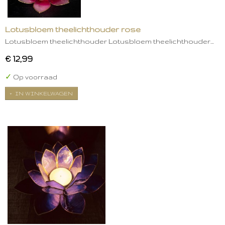
Lotusbloem theelichthouder rose
Lotusbloem theelichthouder Lotusbloem theelichthouder…
€ 12,99
✓
Op voorraad
IN WINKELWAGEN