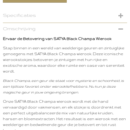
Specificaties
Netto gewicht
Omschrijving
0,02 Kg
Ervaar de Betovering van SATYA Black Champa Wierook
Stap binnen in een wereld van weelderige geuren en zintuiglijke
genoegens met SATYA Black Champa wierook. Deze iconische
wierookstokjes betoveren je zintuigen met hun rijke en
exotische aroma, waardoor elke ruimte een oase van sereniteit
wordt.
Black Champa, een geur die staat voor mysterie en schoonheid, is
een tijdloze favoriet onder wierookliefhebbers. Nu kun je deze
magische geur in jouw omgeving brengen.
Onze SATYA Black Champa wierook wordt met de hand
vervaardigd door vakmensen, en elk stokje is doordrenkt met
een perfect uitgebalanceerde mix van natuurlijke kruiden,
harsen en bloemextracten. Het resultaat is een wierook met een
weelderige en bedwelmende geur die je betovert en tot rust