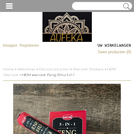
UW WINKELWAGEN
Inloggen
Registreren
Geen producten
(0)
Home
>
Webshop
>
Geurproducten
>
Wierook Stokjes
>
HEM
Wierook
> HEM wierook Feng Shui 5 in 1