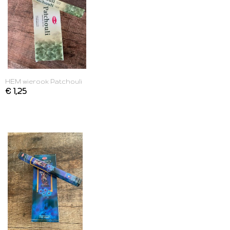
HEM wierook Patchouli
€ 1,25