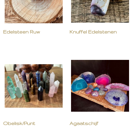
Edelsteen Ruw
Knuffel Edelstenen
Obelisk/Punt
Agaatschijf