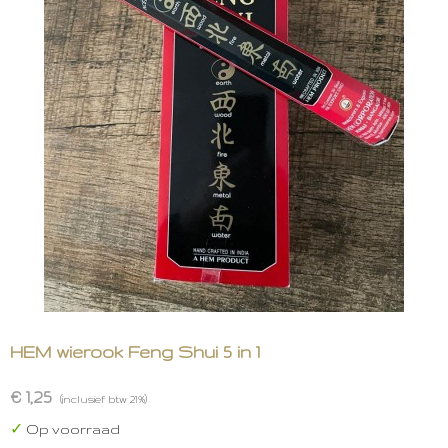
HEM wierook Feng Shui 5 in 1
€ 1,25
(inclusief btw 21%)
✓
Op voorraad