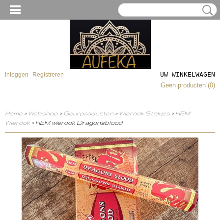
UW WINKELWAGEN
Inloggen
Registreren
Geen producten
(0)
Home
>
Webshop
>
Geurproducten
>
Wierook Stokjes
>
HEM
Wierook
> HEM wierook Dragonsblood