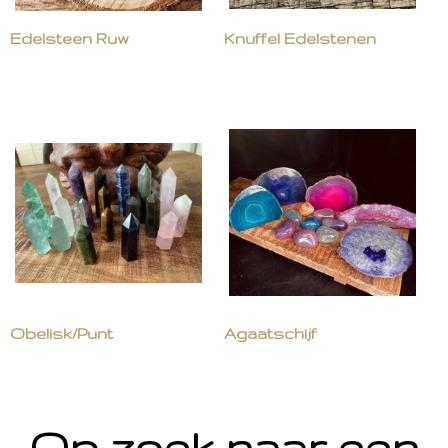
Edelsteen Ruw
Knuffel Edelstenen
Obelisk/Punt
Agaatschijf
Op zoek naar een