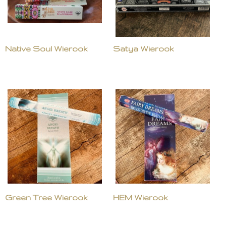
Native Soul Wierook
Satya Wierook
Green Tree Wierook
HEM Wierook