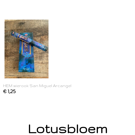
HEM wierook San Miguel Arcangel
€ 1,25
Lotusbloem