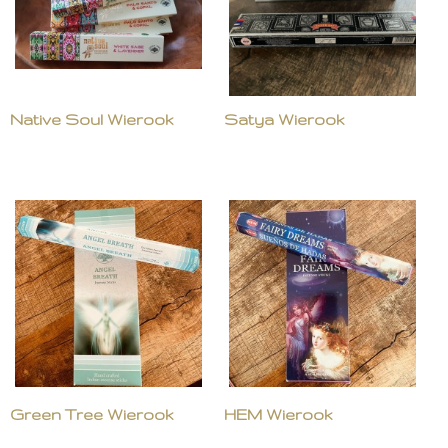
Native Soul Wierook
Satya Wierook
Green Tree Wierook
HEM Wierook