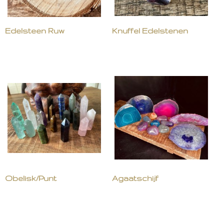
Edelsteen Ruw
Knuffel Edelstenen
Obelisk/Punt
Agaatschijf