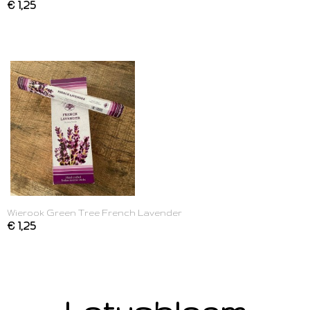
€ 1,25
Wierook Green Tree French Lavender
€ 1,25