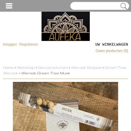
UW WINKELWAGEN
Inloggen
Registreren
Geen producten
(0)
Home
>
Webshop
>
Geurproducten
>
Wierook Stokjes
>
Green Tree
Wierook
> Wierook Green Tree Musk