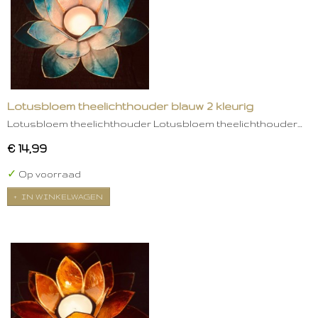
Lotusbloem theelichthouder blauw 2 kleurig
Lotusbloem theelichthouder Lotusbloem theelichthouder…
€ 14,99
✓
Op voorraad
IN WINKELWAGEN