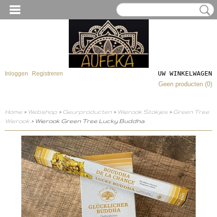
UW WINKELWAGEN
Inloggen
Registreren
Geen producten
(0)
Home
>
Webshop
>
Geurproducten
>
Wierook Stokjes
>
Green Tree
Wierook
> Wierook Green Tree Lucky Buddha