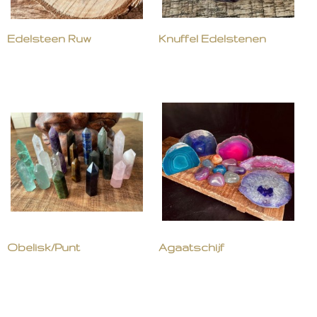
Edelsteen Ruw
Knuffel Edelstenen
Obelisk/Punt
Agaatschijf