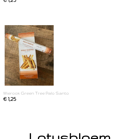
Wierook Green Tree Palo Santo
€ 1,25
Lotusbloem