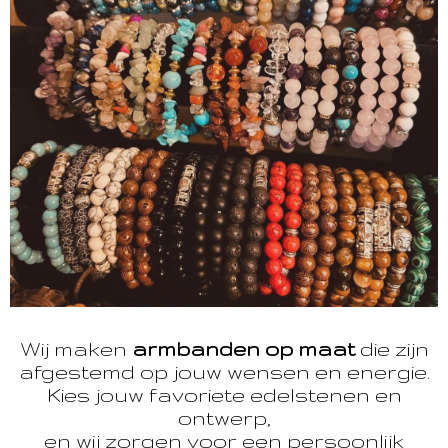
Wij maken
armbanden op maat
die zijn
afgestemd op jouw wensen en energie.
Kies jouw favoriete edelstenen en
ontwerp,
en wij zorgen voor een persoonlijk