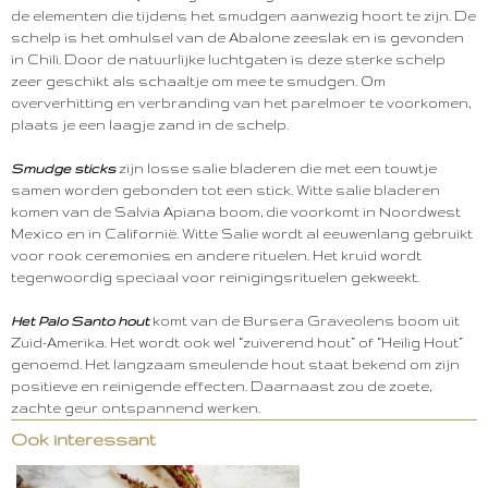
de elementen die tijdens het smudgen aanwezig hoort te zijn. De
schelp is het omhulsel van de Abalone zeeslak en is gevonden
in Chili. Door de natuurlijke luchtgaten is deze sterke schelp
zeer geschikt als schaaltje om mee te smudgen. Om
oververhitting en verbranding van het parelmoer te voorkomen,
plaats je een laagje zand in de schelp.
Smudge sticks
zijn losse salie bladeren die met een touwtje
samen worden gebonden tot een stick. Witte salie bladeren
komen van de Salvia Apiana boom, die voorkomt in Noordwest
Mexico en in Californië. Witte Salie wordt al eeuwenlang gebruikt
voor rook ceremonies en andere rituelen. Het kruid wordt
tegenwoordig speciaal voor reinigingsrituelen gekweekt.
Het Palo Santo hout
komt van de Bursera Graveolens boom uit
Zuid-Amerika. Het wordt ook wel “zuiverend hout” of “Heilig Hout”
genoemd. Het langzaam smeulende hout staat bekend om zijn
positieve en reinigende effecten. Daarnaast zou de zoete,
zachte geur ontspannend werken.
Ook interessant