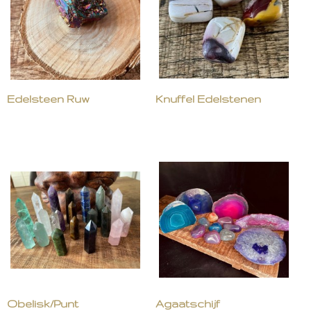
Edelsteen Ruw
Knuffel Edelstenen
Obelisk/Punt
Agaatschijf