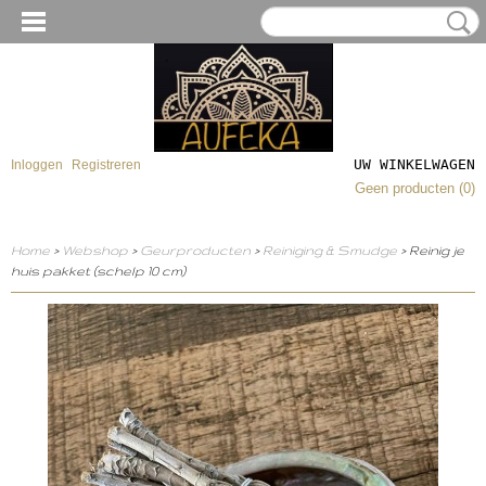
UW WINKELWAGEN
Inloggen
Registreren
Geen producten
(0)
Home
>
Webshop
>
Geurproducten
>
Reiniging & Smudge
> Reinig je
huis pakket (schelp 10 cm)