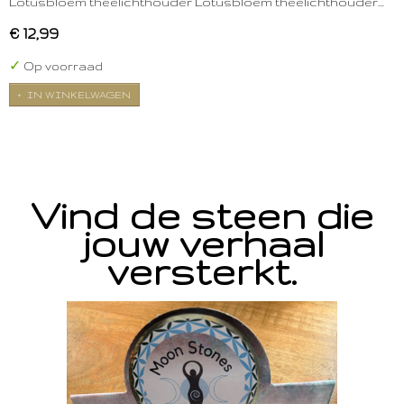
Lotusbloem theelichthouder Lotusbloem theelichthouder…
€ 12,99
✓
Op voorraad
IN WINKELWAGEN
Vind de steen die
jouw verhaal
versterkt.